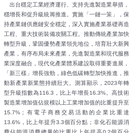
出台穩定工業經濟運行、支持先進製造業舉措，
穩增長和促升級統籌推進。實施「一鏈一策」，保
持產業鏈供應鏈安全穩定，深入實施產業基礎再造
工程、重大技術裝備攻關工程。推動傳統產業加快
轉型升級，鞏固優勢產業領先地位，培育壯大新興
產業，有序布局未來產業，先進製造業和現代服務
業深度融合，現代化產業體系建設取得重要進展，
「新三樣」增長強勁，綠色低碳轉型加快推進，推
動新產業新業態持續壯大。測算顯示，2023年轉
型升級指數為116.3，比上年增長16.3%。高技術
製造業增加值佔規模以上工業增加值的比重提升至
15.7%；有電子商務交易活動的企業比重達
13.6%，比上年提升3.3個百分點；非化石能源消
費佔能源消費總量的比重比上年提高0.2個百分