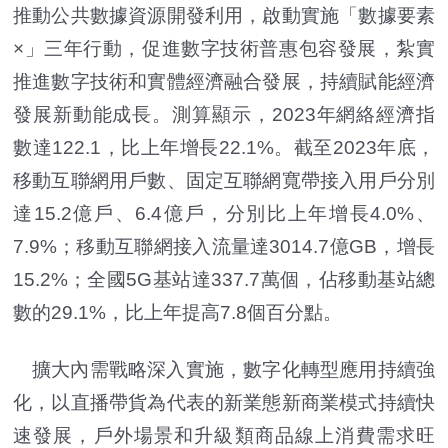
推動公共數據資源開發利用，啟動實施「數據要素
×」三年行動，促進數字技術普惠包容發展，紮實
推進數字技術和實體經濟融合發展，持續賦能經濟
發展新動能成長。測算顯示，2023年網絡經濟指
數達122.1，比上年增長22.1%。截至2023年底，
移動互聯網用戶數、固定互聯網寬帶接入用戶分別
達15.2億戶、6.4億戶，分別比上年增長4.0%、
7.9%；移動互聯網接入流量達3014.7億GB，增長
15.2%；全國5G基站達337.7萬個，佔移動基站總
數的29.1%，比上年提高7.8個百分點。
擴大內需戰略深入實施，數字化轉型應用持續強
化，以直播帶貨為代表的新業態新商業模式持續快
速發展，戶外場景和升級類商品線上消費需求旺