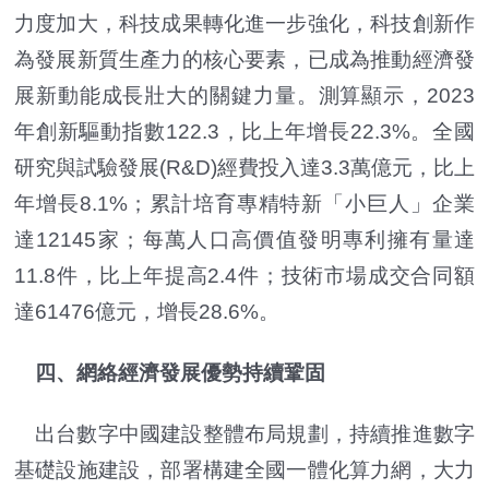
力度加大，科技成果轉化進一步強化，科技創新作
為發展新質生產力的核心要素，已成為推動經濟發
展新動能成長壯大的關鍵力量。測算顯示，2023
年創新驅動指數122.3，比上年增長22.3%。全國
研究與試驗發展(R&D)經費投入達3.3萬億元，比上
年增長8.1%；累計培育專精特新「小巨人」企業
達12145家；每萬人口高價值發明專利擁有量達
11.8件，比上年提高2.4件；技術市場成交合同額
達61476億元，增長28.6%。
四、網絡經濟發展優勢持續鞏固
出台數字中國建設整體布局規劃，持續推進數字
基礎設施建設，部署構建全國一體化算力網，大力