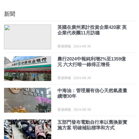
新聞
英國在廣州累計投資企業420家 英
企業代表團11月訪穗
香港商報
2024-08-30
農行2024中報純利增2%至1359億
元 六大行唯一錄得正增長
香港商報
2024-08-30
中海油：管理層有信心天然氣產量
續增30年
香港商報
2024-08-30
五部門發布電動自行車以舊換新實
施方案 明確補貼標準和方式