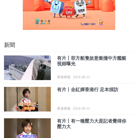
新聞
有片丨菲方船隻故意衝撞中方艦艇
視頻曝光
香港商報
2024-08-31
有片丨全紅嬋香港行 足本採訪
香港商報
2024-08-31
有片丨有一種壓力大是記者覺得你
壓力大