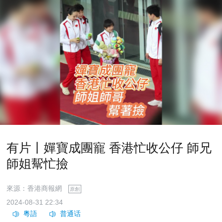
有片丨嬋寶成團寵 香港忙收公仔 師兄
師姐幚忙撿
來源：香港商報網
原創
2024-08-31 22:34