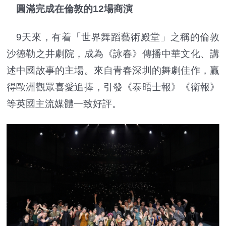
圓滿完成在倫敦的12場商演
9天來，有着「世界舞蹈藝術殿堂」之稱的倫敦
沙德勒之井劇院，成為《詠春》傳播中華文化、講
述中國故事的主場。來自青春深圳的舞劇佳作，贏
得歐洲觀眾喜愛追捧，引發《泰晤士報》《衛報》
等英國主流媒體一致好評。