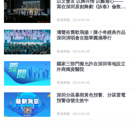
以文會友 以舞共情 以藝通心——
寫在深圳原創舞劇《詠春》倫敦商
演圓滿成功之際
香港商報
2024-09-09
濤聲依舊歌飛揚！陳小奇經典作品
深圳演唱會在龍華圓滿舉行
香港商報
2024-09-08
國家三部門擬允許在深圳等地設立
外商獨資醫院
香港商報
2024-09-08
深圳分區暴雨黃色預警、分區雷電
預警信號生效中
香港商報
2024-09-08