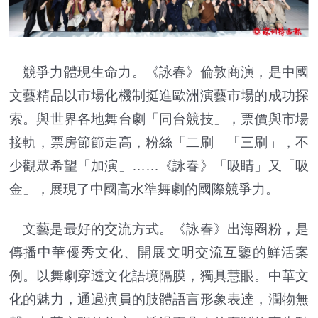
競爭力體現生命力。《詠春》倫敦商演，是中國
文藝精品以市場化機制挺進歐洲演藝市場的成功探
索。與世界各地舞台劇「同台競技」，票價與市場
接軌，票房節節走高，粉絲「二刷」「三刷」，不
少觀眾希望「加演」……《詠春》「吸睛」又「吸
金」，展現了中國高水準舞劇的國際競爭力。
文藝是最好的交流方式。《詠春》出海圈粉，是
傳播中華優秀文化、開展文明交流互鑒的鮮活案
例。以舞劇穿透文化語境隔膜，獨具慧眼。中華文
化的魅力，通過演員的肢體語言形象表達，潤物無