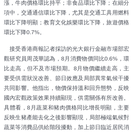
漲，牛肉價格環比持平；非食品環比下降；在細分
項中，交通通信環比下降，尤其是交通工具用燃料
環比下降明顯；教育文化娛樂環比下降，旅遊價格
環比下降0.7%。
接受香港商報記者採訪的光大銀行金融市場部宏
觀研究員周茂華認為，8月消費物價同比0.6%，環
比走高，但不及市場預期。8月物價繼續走高，主
要受供需狀況改善、節日效應及局部異常氣候干擾
共同影響。他指出，物價保持溫和回升態勢，反映
國內宏觀政策效果持續顯現，供需關係有所改善。
具體看，8月蔬菜和豬肉價格同比增長明顯，主要
反映生豬產能去化之後影響顯現，局部極端氣候對
蔬菜等消費品供給階段擾動，加上節日臨近居民消