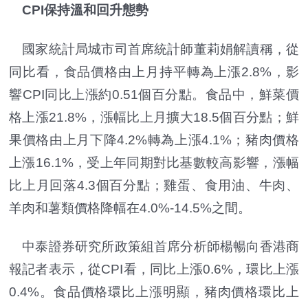
CPI保持溫和回升態勢
國家統計局城市司首席統計師董莉娟解讀稱，從
同比看，食品價格由上月持平轉為上漲2.8%，影
響CPI同比上漲約0.51個百分點。食品中，鮮菜價
格上漲21.8%，漲幅比上月擴大18.5個百分點；鮮
果價格由上月下降4.2%轉為上漲4.1%；豬肉價格
上漲16.1%，受上年同期對比基數較高影響，漲幅
比上月回落4.3個百分點；雞蛋、食用油、牛肉、
羊肉和薯類價格降幅在4.0%-14.5%之間。
中泰證券研究所政策組首席分析師楊暢向香港商
報記者表示，從CPI看，同比上漲0.6%，環比上漲
0.4%。食品價格環比上漲明顯，豬肉價格環比上