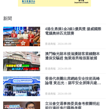
新聞
4港生勇摘1金2銀1優異獎 揚威國際
電腦奧林匹克競賽
香港商報
2024-09-09
澳門輸光賭本後滋擾賭客索錢翻本
遭保安驅趕 無業港男報假案被捕
香港商報
2024-09-09
香港代表團出席網絡安全技術高峰
論壇 黃志光：築牢安全屏障共建數
字灣區
香港商報
2024-09-09
立法會交通事務委員會考察團明起
前往滬杭進行職務考察