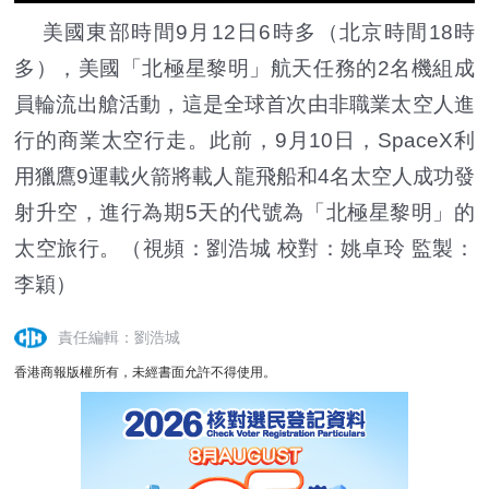
美國東部時間9月12日6時多（北京時間18時
多），美國「北極星黎明」航天任務的2名機組成
員輪流出艙活動，這是全球首次由非職業太空人進
行的商業太空行走。此前，9月10日，SpaceX利
用獵鷹9運載火箭將載人龍飛船和4名太空人成功發
射升空，進行為期5天的代號為「北極星黎明」的
太空旅行。（視頻：劉浩城 校對：姚卓玲 監製：
李穎）
責任編輯：劉浩城
香港商報版權所有，未經書面允許不得使用。