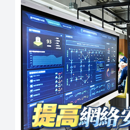
黎智英案｜吳良好：依法公正處
50餘位頂尖專家共話時代命題
海南澄邁文儒煥新升級 五組數
梁振英率港區全國政協委員考
2025年海南儋州以舊換新帶動消
山東26戶省屬國企去年合計營收2
瀋陽鐵西校園閱讀活動解鎖閱
閩粵贛三地漢樂藝術家齊聚深