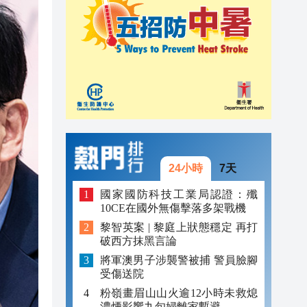
21:08
20:55
20:42
20:42
20:41
20:40
24小時
7天
20:39
國家國防科技工業局認證：殲
10CE在國外無傷擊落多架戰機
20:34
黎智英案 | 黎庭上狀態穩定 再打
破西方抹黑言論
將軍澳男子涉襲警被捕 警員臉腳
受傷送院
粉嶺畫眉山山火逾12小時未救熄
濃煙影響九旬婦離家暫避