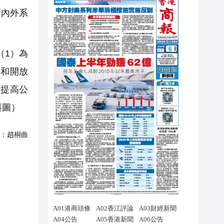
府內外系
（1）為
活和開放
）提高公
料圖）
：
趙桐曲