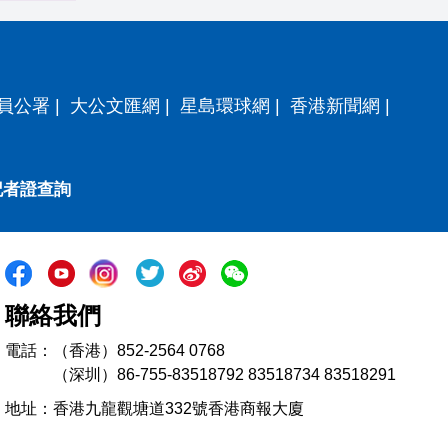
員公署
|
大公文匯網
|
星島環球網
|
香港新聞網
|
記者證查詢
聯絡我們
電話：（香港）852-2564 0768
（深圳）86-755-83518792 83518734 83518291
地址：香港九龍觀塘道332號香港商報大廈