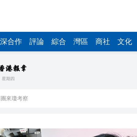
費約18億元
.58萬億 利潤總額近936億
讀新玩法
圳，共奏客家文化傳承新篇章
深合作
評論
綜合
灣區
商社
文化
理黎智英求情 罪證如山豈能妄想輕判
據見證文儒沉香從傳統邁向現代
日
星期四
察團來瓊考察
費約18億元
.58萬億 利潤總額近936億
讀新玩法
圳，共奏客家文化傳承新篇章