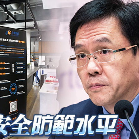
理黎智英求情 罪證如山豈能妄想輕判
據見證文儒沉香從傳統邁向現代
察團來瓊考察
費約18億元
.58萬億 利潤總額近936億
讀新玩法
圳，共奏客家文化傳承新篇章