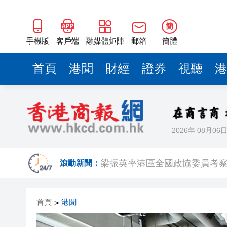
2025年海南儋州以舊換新帶動消
山東26戶省屬國企去年合計營收2
簡
手機版
客戶端
融媒體矩陣
郵箱
簡體
瀋陽鐵西校園閱讀活動解鎖閱
閩粵贛三地漢樂藝術家齊聚深
首頁
港聞
財經
證券
視聽
港
黎智英案｜吳良好：依法公正處
50餘位頂尖專家共話時代命題
海南澄邁文儒煥新升級 五組數
2026年 08月06
梁振英率港區全國政協委員考
滾動新聞：
2025年海南儋州以舊換新帶動消
山東26戶省屬國企去年合計營收2
首頁
港聞
>
瀋陽鐵西校園閱讀活動解鎖閱
閩粵贛三地漢樂藝術家齊聚深