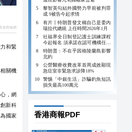
黎智英勾結外國勢力早前被判罪
成 9被告今起求情
有片丨特朗普發文稱自己是委內
​ 香港商報網
瑞拉代總統 上任時間2026年1月
社福界全日制登記護士訓練課程
今起報名 須承諾在認可機構任職
能力和緊
至少三年
特朗普：不在乎因格陵蘭島影響
北約
公營醫療收費改革首周成效顯現
及相關機
急症室非緊急求診降18%
警惕「中銀生活」詐騙釣魚短訊
損失最高100萬元
心，網
創新科
香港商報PDF
同為國家