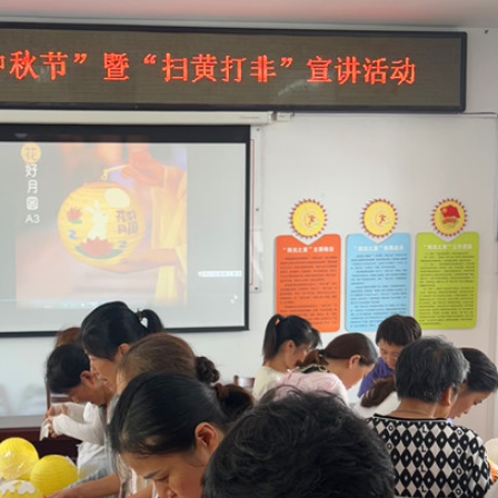
讀新玩法
圳，共奏客家文化傳承新篇章
理黎智英求情 罪證如山豈能妄想輕判
據見證文儒沉香從傳統邁向現代
察團來瓊考察
費約18億元
.58萬億 利潤總額近936億
讀新玩法
圳，共奏客家文化傳承新篇章