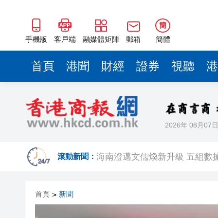
梁振英率港區全國政協委員考
簡
2025年海南儋州以舊換新帶動消
手機版
客戶端
融媒體矩陣
郵箱
簡體
山東26戶省屬國企去年合計營收2
首頁
港聞
財經
證券
視聽
港
瀋陽鐵西校園閱讀活動解鎖閱
閩粵贛三地漢樂藝術家齊聚深
黎智英案｜吳良好：依法公正處
2026年 08月07
50餘位頂尖專家共話時代命題
海南澄邁文儒煥新升級 五組數
滾動新聞：
梁振英率港區全國政協委員考
2025年海南儋州以舊換新帶動消
首頁
新聞
>
山東26戶省屬國企去年合計營收2