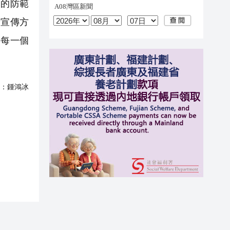
家的防範
新宣傳方
遍每一個
：
鍾鴻冰