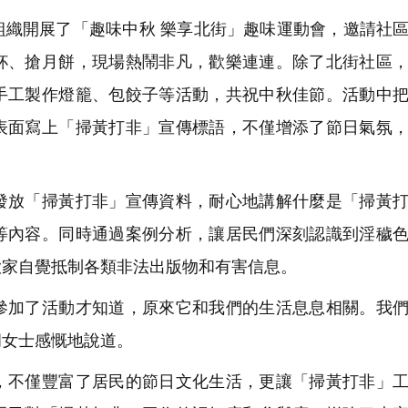
織開展了「趣味中秋 樂享北街」趣味運動會，邀請社
杯、搶月餅，現場熱鬧非凡，歡樂連連。除了北街社區
手工製作燈籠、包餃子等活動，共祝中秋佳節。活動中
表面寫上「掃黃打非」宣傳標語，不僅增添了節日氣氛
放「掃黃打非」宣傳資料，耐心地講解什麼是「掃黃打
等內容。同時通過案例分析，讓居民們深刻認識到淫穢
大家自覺抵制各類非法出版物和有害信息。
加了活動才知道，原來它和我們的生活息息相關。我們
胡女士感慨地說道。
不僅豐富了居民的節日文化生活，更讓「掃黃打非」工