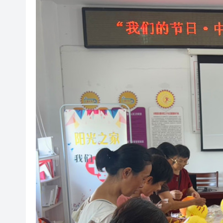
瀋陽鐵西校園閱讀活動解鎖閱
閩粵贛三地漢樂藝術家齊聚深
黎智英案｜吳良好：依法公正處
50餘位頂尖專家共話時代命題
海南澄邁文儒煥新升級 五組數
梁振英率港區全國政協委員考
2025年海南儋州以舊換新帶動消
山東26戶省屬國企去年合計營收2
瀋陽鐵西校園閱讀活動解鎖閱
閩粵贛三地漢樂藝術家齊聚深