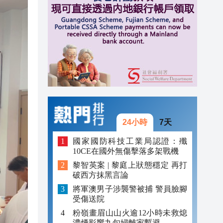
20:39
20:34
21:08
20:55
20:42
20:42
24小時
7天
20:41
國家國防科技工業局認證：殲
10CE在國外無傷擊落多架戰機
20:40
黎智英案 | 黎庭上狀態穩定 再打
20:39
破西方抹黑言論
將軍澳男子涉襲警被捕 警員臉腳
20:34
受傷送院
粉嶺畫眉山山火逾12小時未救熄
濃煙影響九旬婦離家暫避