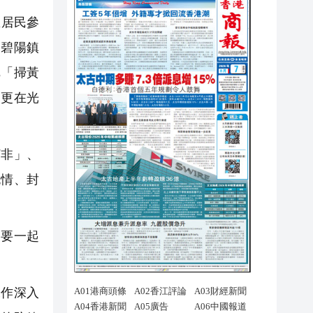
區居民參
，碧陽鎮
把「掃黃
，更在光
非」、
色情、封
要一起
作深入