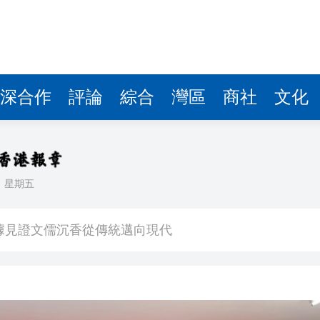
察團來瓊考察
費約18億元
.58萬億 利潤總額近936億
深合作
評論
綜合
灣區
商社
文化
讀新玩法
圳，共奏客家文化傳承新篇章
理黎智英求情 罪證如山豈能妄想輕判
日
星期五
據見證文儒沉香從傳統邁向現代
察團來瓊考察
費約18億元
.58萬億 利潤總額近936億