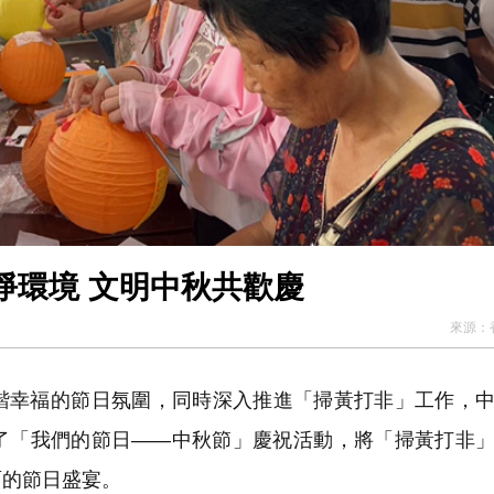
皖黟縣碧陽鎮：「掃黃打非」淨環境 文明中秋共歡慶
來源：
幸福的節日氛圍，同時深入推進「掃黃打非」工作，中
了「我們的節日——中秋節」慶祝活動，將「掃黃打非
面的節日盛宴。