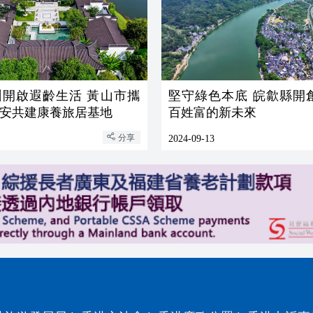
啟遐齡生活 黃山市攜
堅守綠色本底 皖歙縣開創生態美
安共建康養旅居基地
百姓富的新未來
分享
2024-09-13