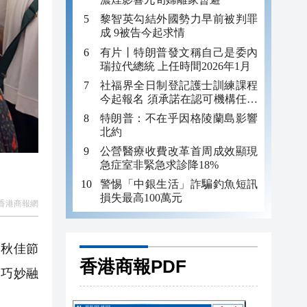
黎智英勾結外國勢力早前被判罪
成 9被告今起求情
有片丨特朗普發文稱自己是委內
瑞拉代總統 上任時間2026年1月
社福界全日制登記護士訓練課程
今起報名 須承諾在認可機構任職
至少三年
特朗普：不在乎因格陵蘭島影響
北約
公營醫療收費改革首周成效顯現
急症室非緊急求診降18%
警惕「中銀生活」詐騙釣魚短訊
損失最高100萬元
香港商報網
秋佳節
香港商報PDF
」巧妙融