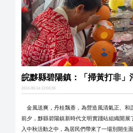
2024-09-14 13:04:36
金風送爽，丹桂飄香，為營造風清氣正、和諧
前夕，黟縣碧陽鎮新時代文明實踐站組織開展
入中秋活動之中，為居民們帶來了一場別開生