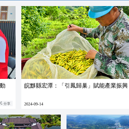
行動
皖黟縣宏潭：「引鳳歸巢」賦能產業振興
分享
2024-09-14