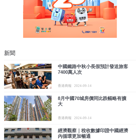
新聞
中國鐵路中秋小長假預計發送旅客
7400萬人次
香港商報
2024-09-14
8月中國70城房價同比跌幅略有擴
大
香港商報
2024-09-14
經濟觀察｜稅收數據印證中國經濟
內循環更加暢通