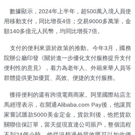
數據顯示，2024年上半年，超500萬入境人員使
用移動支付，同比增長4倍；交易9000多萬筆，金
額140多億元人民幣，均同比增長7倍。
支付的便利來源於政策的推動。今年3月，國務
院辦公廳印發《關於進一步優化支付服務提升支付
便利性的意見》，着力為老年人、外籍來華人員等
群體提供更加優質、高效、便捷的支付服務。
獲得便利的還有跨境電商商家。阿里國際站店主
馬經理表示，在開通Alibaba.com Pay後，他讓買
家嘗試匯款5000美金定金，貨款到後，他把貨款
關聯信保訂單，當天提現直達公司賬戶，整個流程
不到24個小時，他從沒想過外貿收匯可以如此便