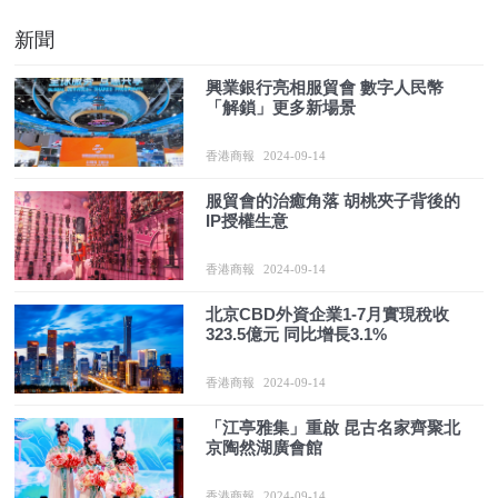
新聞
興業銀行亮相服貿會 數字人民幣
「解鎖」更多新場景
香港商報
2024-09-14
服貿會的治癒角落 胡桃夾子背後的
IP授權生意
香港商報
2024-09-14
北京CBD外資企業1-7月實現稅收
323.5億元 同比增長3.1%
香港商報
2024-09-14
「江亭雅集」重啟 昆古名家齊聚北
京陶然湖廣會館
香港商報
2024-09-14