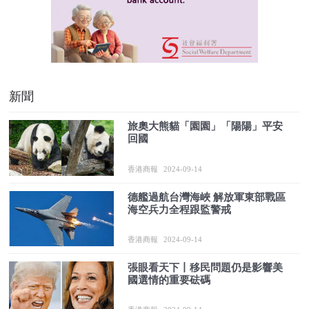
新聞
旅奧大熊貓「園園」「陽陽」平安
回國
香港商報
2024-09-14
德艦過航台灣海峽 解放軍東部戰區
海空兵力全程跟監警戒
香港商報
2024-09-14
張眼看天下丨移民問題仍是影響美
國選情的重要砝碼