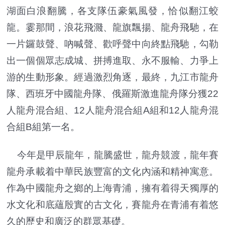
湖面白浪翻騰，各支隊伍豪氣風發，恰似翻江蛟
龍。霎那間，浪花飛濺、龍旗飄揚、龍舟飛馳，在
一片鑼鼓聲、吶喊聲、歡呼聲中向終點飛馳，勾勒
出一個個眾志成城、拼搏進取、永不服輸、力爭上
游的生動形象。經過激烈角逐，最終，九江市龍舟
隊、西班牙中國龍舟隊、俄羅斯激進龍舟隊分獲22
人龍舟混合組、12人龍舟混合組A組和12人龍舟混
合組B組第一名。
今年是甲辰龍年，龍騰盛世，龍舟競渡，龍年賽
龍舟承載着中華民族豐富的文化內涵和精神寓意。
作為中國龍舟之鄉的上海青浦，擁有着得天獨厚的
水文化和底蘊殷實的古文化，賽龍舟在青浦有着悠
久的歷史和廣泛的群眾基礎。