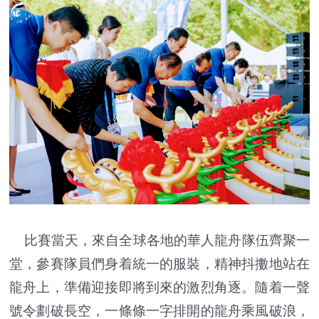
比賽當天，來自全球各地的華人龍舟隊伍齊聚一
堂，參賽隊員們身着統一的服裝，精神抖擻地站在
龍舟上，準備迎接即將到來的激烈角逐。隨着一聲
號令劃破長空，一條條一字排開的龍舟乘風破浪，