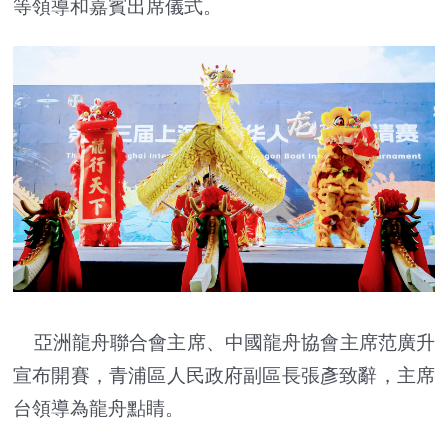
等領導和嘉賓出席儀式。
亞洲龍舟聯合會主席、中國龍舟協會主席范廣升
宣布開賽，青浦區人民政府副區長張彥致辭，主席
台領導為龍舟點睛。