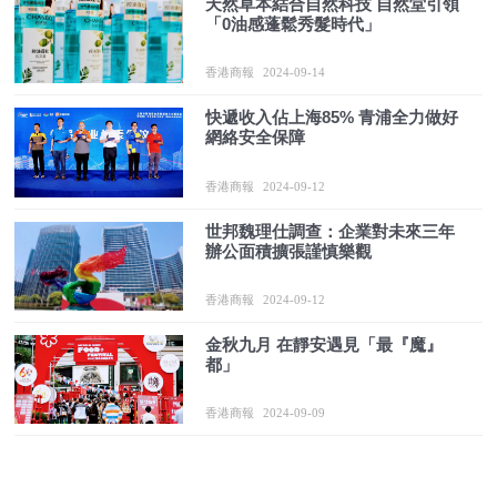
天然草本結合自然科技 自然堂引領
「0油感蓬鬆秀髮時代」
香港商報
2024-09-14
快遞收入佔上海85% 青浦全力做好
網絡安全保障
香港商報
2024-09-12
世邦魏理仕調查：企業對未來三年
辦公面積擴張謹慎樂觀
香港商報
2024-09-12
金秋九月 在靜安遇見「最『魔』
都」
香港商報
2024-09-09