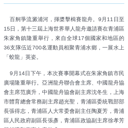
百舸爭流澱浦河，揮槳擊楫賽龍舟。9月11日至
15日，第十三屆上海世界華人龍舟邀請賽在青浦區
朱家角鎮隆重舉行，來自全球17個國家和地區的
36支隊伍近700名運動員相聚青浦水鄉，一展水上
「蛟龍」英姿。
9月14日下午，本次賽事開幕式在朱家角鎮市民
廣場隆重舉行。亞洲龍舟聯合會主席、中國龍舟協
會主席范廣升，中國龍舟協會副主席沈冬生，上海
市體育總會常務副主席趙光聖，青浦區委統戰部部
長張得志，青浦區人大常委會副主任陶夏芳，青浦
區人民政府副區長張彥，青浦區政協副主席徐孝芳