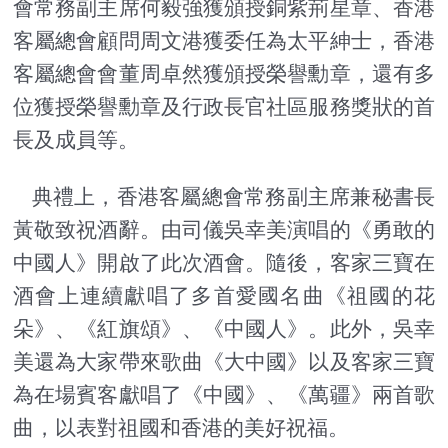
會常務副主席何毅強獲頒授銅紫荊星章、香港
客屬總會顧問周文港獲委任為太平紳士，香港
客屬總會會董周卓然獲頒授榮譽勳章，還有多
位獲授榮譽勳章及行政長官社區服務獎狀的首
長及成員等。
典禮上，香港客屬總會常務副主席兼秘書長
黃敬致祝酒辭。由司儀吳幸美演唱的《勇敢的
中國人》開啟了此次酒會。隨後，客家三寶在
酒會上連續獻唱了多首愛國名曲《祖國的花
朵》、《紅旗頌》、《中國人》。此外，吳幸
美還為大家帶來歌曲《大中國》以及客家三寶
為在場賓客獻唱了《中國》、《萬疆》兩首歌
曲，以表對祖國和香港的美好祝福。