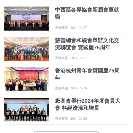
中西區各界協會新屆會董就
職
香港商報
2024-09-27
慈善總會和統會舉辦文化交
流聯誼會 賀國慶75周年
香港商報
2024-09-27
​香港杭州青年會賀國慶75周
年
香港商報
2024-09-26
廠商會舉行2024年度會員大
會 料經濟溫和增長
香港商報
2024-09-26