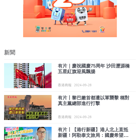
新聞
有片｜慶祝國慶75周年 沙田瀝源橋
五星紅旗迎風飄揚
香港商報
2024-09-28
有片丨黎巴嫩首都遭以軍襲擊 稱對
真主黨總部進行打擊
香港商報
2024-09-28
有片丨【港行新疆】港人北上直抵
新疆！阿勒泰文旅局：國慶希望香