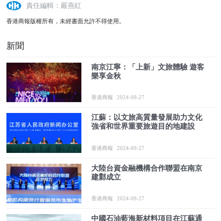
責任編輯：嚴燕紅
香港商報版權所有，未經書面允許不得使用。
新聞
南京江寧：「上新」文旅體驗 遊客
樂享金秋
香港商報
2024-09-27
江蘇：以文旅高質量發展助力文化
強省和世界重要旅遊目的地建設
香港商報
2024-09-27
大陸台資金融機構合作聯盟在南京
建鄴成立
香港商報
2024-09-27
中國石油藍海新材料項目在江蘇通