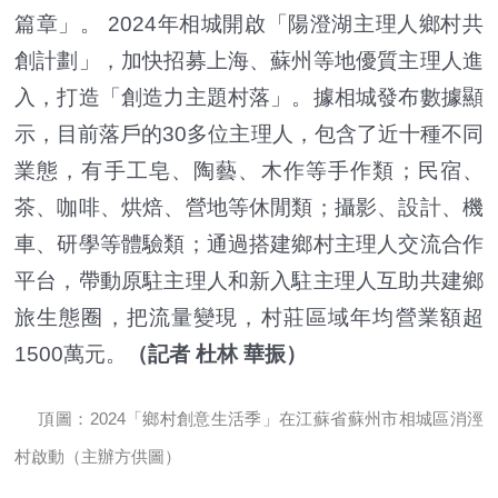
篇章」。 2024年相城開啟「陽澄湖主理人鄉村共
創計劃」，加快招募上海、蘇州等地優質主理人進
入，打造「創造力主題村落」。據相城發布數據顯
示，目前落戶的30多位主理人，包含了近十種不同
業態，有手工皂、陶藝、木作等手作類；民宿、
茶、咖啡、烘焙、營地等休閒類；攝影、設計、機
車、研學等體驗類；通過搭建鄉村主理人交流合作
平台，帶動原駐主理人和新入駐主理人互助共建鄉
旅生態圈，把流量變現，村莊區域年均營業額超
1500萬元。
（記者 杜林 華振）
頂圖：2024「鄉村創意生活季」在江蘇省蘇州市相城區消涇
村啟動（主辦方供圖）