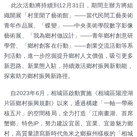
此次活動將持續到12月31日，期間主辦方將組
織開展「村里開了藝術館」——當代民間工藝美術
青年作品展、「蝶變」——中央美術學院數字影像
藝術展、「我為鄉村做設計」——青年鄉村創意研
學營、「鄉村創客在行動」——創業交流活動等系
列活動，進一步挖掘提升鄉村人文價值，吸引更多
新思路、新業態入駐，持續激活鄉村振興新動能，
探索助力鄉村振興新路徑。
自2023年6月，相城區啟動實施《相城區陽澄湖
片區鄉村振興規劃》以來，通過構建「一軸一帶兩
核五片」的空間格局，全力打造「江南畫湖、首席
蟹鄉」特色IP，努力建設宜居、宜業、宜遊魅力鄉
村，高質量譜寫新時代魚米之鄉蘇州樣板的「相城