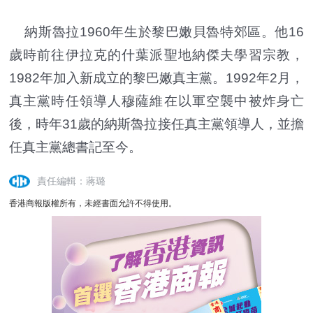
納斯魯拉1960年生於黎巴嫩貝魯特郊區。他16
歲時前往伊拉克的什葉派聖地納傑夫學習宗教，
1982年加入新成立的黎巴嫩真主黨。1992年2月，
真主黨時任領導人穆薩維在以軍空襲中被炸身亡
後，時年31歲的納斯魯拉接任真主黨領導人，並擔
任真主黨總書記至今。
責任編輯：蔣璐
香港商報版權所有，未經書面允許不得使用。