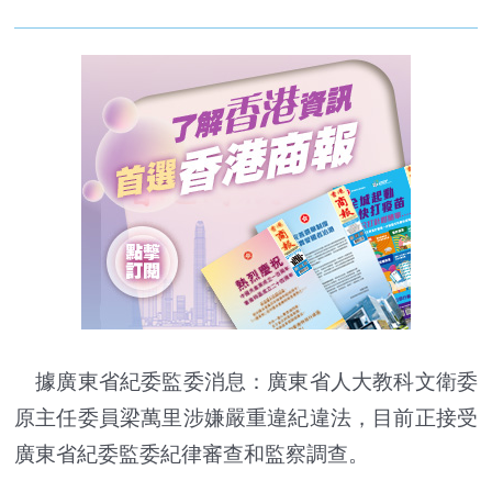
據廣東省紀委監委消息：廣東省人大教科文衛委
原主任委員梁萬里涉嫌嚴重違紀違法，目前正接受
廣東省紀委監委紀律審查和監察調查。