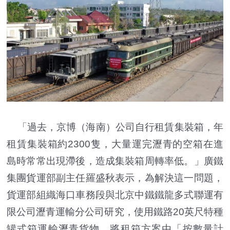
「過去，京博（海南）公司自行租賃集裝箱，年
租賃集裝箱約2300隻，大量運完瀝青的空箱在進
島時常常出現滯後，造成集裝箱周轉率低。」廣鐵
集團貨運部副主任羅盛秋表示，為解決這一問題，
貨運部組織海口車務段與北京中鐵鐵龍多式聯運有
限公司瀝青運輸分公司研究，使用鐵路20英尺特種
罐式箱運輸瀝青貨物，將租箱方案由「按數量計