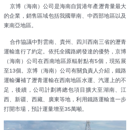
京博（海南）公司是海南自貿港年產瀝青量最大
的企業，銷售區域包括我國華南、中西部地區以及
東南亞地區。
合作協議中對雲南、貴州、四川西南三省的瀝青
運輸進行了約定。依托全國路網發達的優勢，京博
（海南）公司在西南地區原輻射點有5個，現拓展
至13個。京博（海南）公司有關負責人介紹，鐵路
運輸彌補了瀝青運輸在西南地區水運、汽運上的不
足，後續，公司計劃將總包項目擴大至湖南、江
西、新疆、西藏、廣東等地，利用鐵路運輸進一步
打開市場，預計運量增至35萬噸。