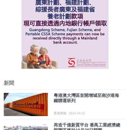
新聞
粵港澳大灣區首開增城至南沙港海
鐵聯運班列
香港商報
2024-10-25
再造千億新質平台 番禺工業經濟總