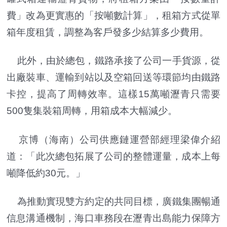
費」改為更實惠的「按噸數計算」，租箱方式從單
箱年度租賃，調整為客戶發多少結算多少費用。
此外，由於總包，鐵路承接了公司一手貨源，從
出廠裝車、運輸到站以及空箱回送等環節均由鐵路
卡控，提高了周轉效率。這樣15萬噸瀝青只需要
500隻集裝箱周轉，用箱成本大幅減少。
京博（海南）公司供應鏈運營部經理梁偉介紹
道：「此次總包拓展了公司的整體運量，成本上每
噸降低約30元。」
為推動實現雙方約定的共同目標，廣鐵集團暢通
信息溝通機制，海口車務段在瀝青出島能力保障方