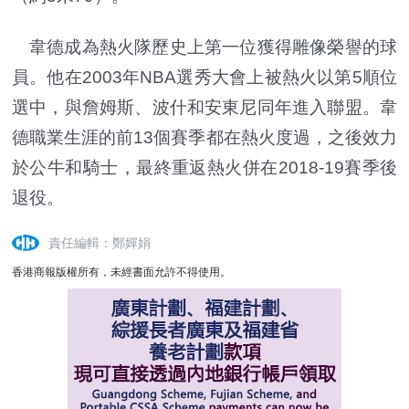
韋德成為熱火隊歷史上第一位獲得雕像榮譽的球
員。他在2003年NBA選秀大會上被熱火以第5順位
選中，與詹姆斯、波什和安東尼同年進入聯盟。韋
德職業生涯的前13個賽季都在熱火度過，之後效力
於公牛和騎士，最終重返熱火併在2018-19賽季後
退役。
責任編輯：鄭嬋娟
香港商報版權所有，未經書面允許不得使用。