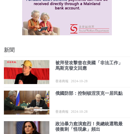
新聞
被拜登攻擊曾在美國「非法工作」
馬斯克發文回應
香港商報
2024-10-28
俄國防部：控制頓涅茨克一居民點
香港商報
2024-10-28
政治暴力愈演愈烈！美總統選戰最
後衝刺「怪現象」頻出