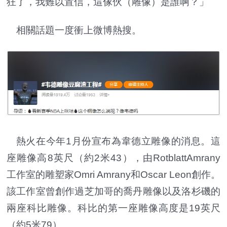
狂了，我難以置信，這傢伙（雕像）是誰啊？」
相關話題一度衝上微博熱搜。
熱火在今年1月份宣布為韋德立雕像的消息。這
座雕像高8英尺（約2米43），由RotblattAmrany
工作室的雕塑家Omri Amrany和Oscar Leon創作。
該工作室曾創作過芝加哥的喬丹雕像以及洛杉磯的
兩座科比雕像。科比的第一座雕像高度是19英尺
（約5米79）。