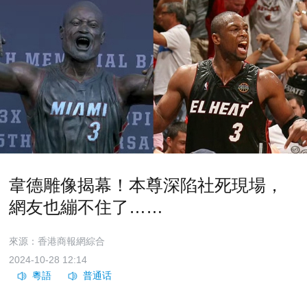
韋德雕像揭幕！本尊深陷社死現場，
網友也繃不住了……
來源：香港商報網綜合
2024-10-28 12:14