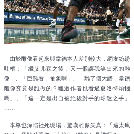
由於雕像看起來與韋德本人差別較大，網友紛紛
吐槽：「繼艾弗森之後，又一個讓我笑出來的雕
像」、「巨難看，抽象啊」、「離了個大譜，韋德
雕像究竟是誰做的？難道作者也看過夏洛特煩惱
嗎」、「這一定是出自被絕殺對手的球迷之手」
……
本尊
也
深陷社死現場，驚嘆雕像失真：「這太瘋