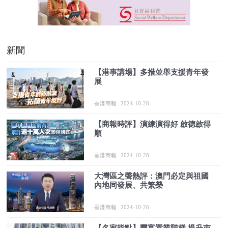
新聞
【港事講場】多措並舉支援青年發
展
香港商報
2024-10-28
【商報時評】演練演得好 啟德啟得
順
香港商報
2024-10-28
大灣區之聲熱評：澳門必定與祖國
內地同發展、共繁榮
香港商報
2024-10-26
【名家指點】豐富置業階梯 提升巿