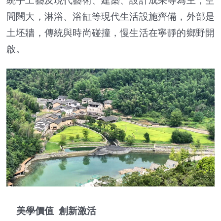
統手工藝及現代藝術、建築、設計成果等為主，空
間闊大，淋浴、浴缸等現代生活設施齊備，外部是
土坯牆，傳統與時尚碰撞，慢生活在寧靜的鄉野開
啟。
美學價值 創新激活