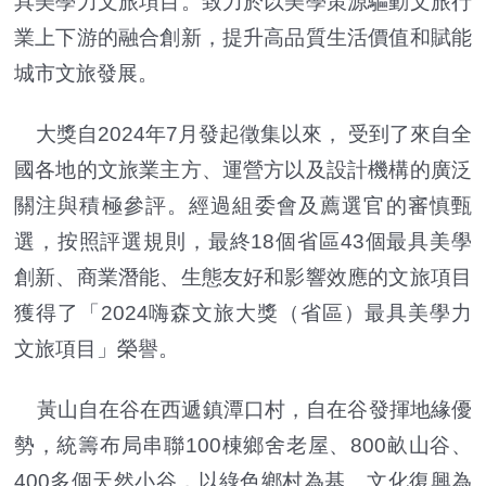
具美學力文旅項目。致力於以美學策源驅動文旅行
業上下游的融合創新，提升高品質生活價值和賦能
城市文旅發展。
大獎自2024年7月發起徵集以來， 受到了來自全
國各地的文旅業主方、運營方以及設計機構的廣泛
關注與積極參評。經過組委會及薦選官的審慎甄
選，按照評選規則，最終18個省區43個最具美學
創新、商業潛能、生態友好和影響效應的文旅項目
獲得了「2024嗨森文旅大獎（省區）最具美學力
文旅項目」榮譽。
黃山自在谷在西遞鎮潭口村，自在谷發揮地緣優
勢，統籌布局串聯100棟鄉舍老屋、800畝山谷、
400多個天然小谷，以綠色鄉村為基、文化復興為