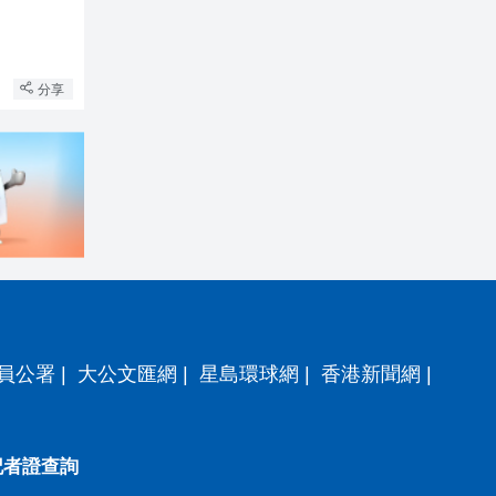
分享
員公署
|
大公文匯網
|
星島環球網
|
香港新聞網
|
記者證查詢