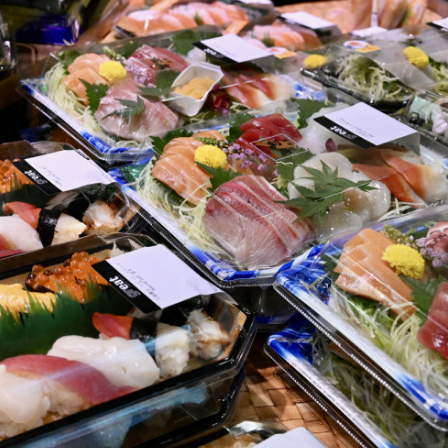
讀新玩法
圳，共奏客家文化傳承新篇章
理黎智英求情 罪證如山豈能妄想輕判
據見證文儒沉香從傳統邁向現代
察團來瓊考察
費約18億元
.58萬億 利潤總額近936億
讀新玩法
圳，共奏客家文化傳承新篇章