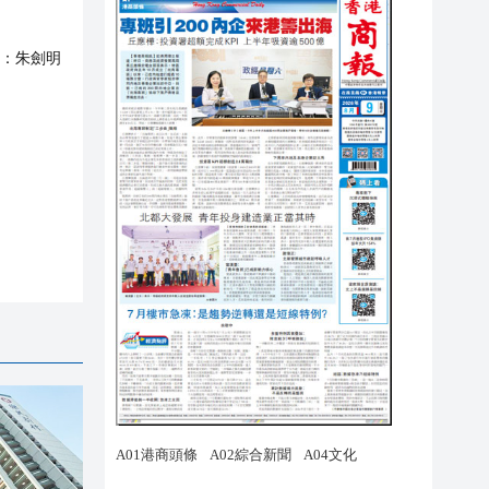
：
朱劍明