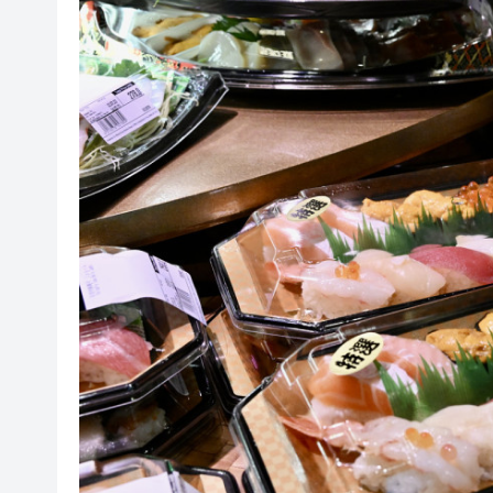
瀋陽鐵西校園閱讀活動解鎖閱
閩粵贛三地漢樂藝術家齊聚深
黎智英案｜吳良好：依法公正處
50餘位頂尖專家共話時代命題
海南澄邁文儒煥新升級 五組數
梁振英率港區全國政協委員考
2025年海南儋州以舊換新帶動消
山東26戶省屬國企去年合計營收2
瀋陽鐵西校園閱讀活動解鎖閱
閩粵贛三地漢樂藝術家齊聚深