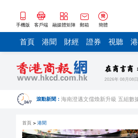
海南澄邁文儒煥新升級 五組數
梁振英率港區全國政協委員考
簡
2025年海南儋州以舊換新帶動消
手機版
客戶端
融媒體矩陣
郵箱
簡體
山東26戶省屬國企去年合計營收2
首頁
港聞
財經
證券
視聽
港
瀋陽鐵西校園閱讀活動解鎖閱
閩粵贛三地漢樂藝術家齊聚深
黎智英案｜吳良好：依法公正處
2026年 08月08
50餘位頂尖專家共話時代命題
海南澄邁文儒煥新升級 五組數
滾動新聞：
梁振英率港區全國政協委員考
首頁
港聞
>
2025年海南儋州以舊換新帶動消
山東26戶省屬國企去年合計營收2