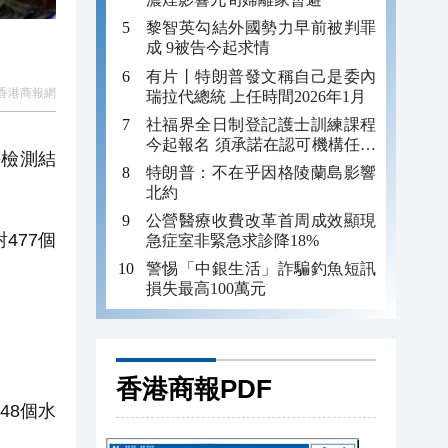
黎智英勾結外國勢力早前被判罪
成 9被告今起求情
有片丨特朗普發文稱自己是委內
香港商報網
瑞拉代總統 上任時間2026年1月
社福界全日制登記護士訓練課程
今起報名 須承諾在認可機構任職
平檢測結
至少三年
特朗普：不在乎因格陵蘭島影響
北約
公營醫療收費改革首周成效顯現
477個
急症室非緊急求診降18%
警惕「中銀生活」詐騙釣魚短訊
。
損失最高100萬元
香港商報PDF
48個水