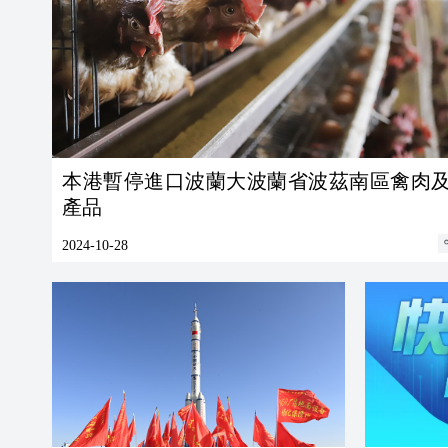
本港暫停進口波蘭大波蘭省波茲南區禽肉
產品
2024-10-28