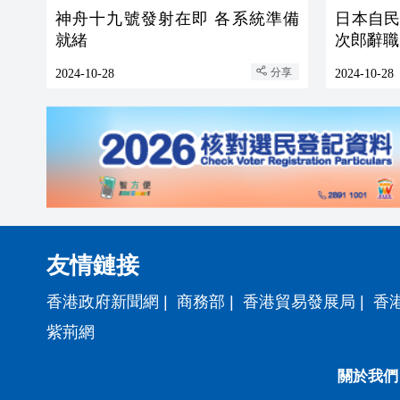
神舟十九號發射在即 各系統準備
日本自
就緒
次郎辭職
分享
2024-10-28
2024-10-28
友情鏈接
香港政府新聞網
|
商務部
|
香港貿易發展局
|
香
紫荊網
關於我們