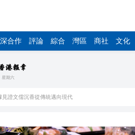
據見證文儒沉香從傳統邁向現代
察團來瓊考察
費約18億元
.58萬億 利潤總額近936億
深合作
評論
綜合
灣區
商社
文化
讀新玩法
圳，共奏客家文化傳承新篇章
理黎智英求情 罪證如山豈能妄想輕判
日
星期六
據見證文儒沉香從傳統邁向現代
察團來瓊考察
費約18億元
.58萬億 利潤總額近936億