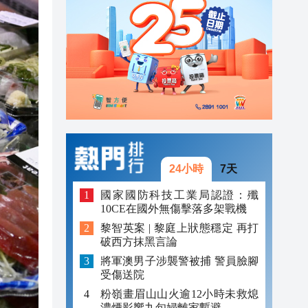
20:39
20:34
21:08
20:55
20:42
20:42
24小時
7天
20:41
國家國防科技工業局認證：殲
10CE在國外無傷擊落多架戰機
20:40
黎智英案 | 黎庭上狀態穩定 再打
破西方抹黑言論
20:39
將軍澳男子涉襲警被捕 警員臉腳
20:34
受傷送院
粉嶺畫眉山山火逾12小時未救熄
濃煙影響九旬婦離家暫避