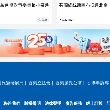
民黨選舉對策委員長小泉進
芬蘭總統斯圖布抵達北京
分享
2024-10-28
港旅遊發展局
|
香港立法會
|
香港廉政公署
|
香港申訴專
-
聯絡我們
-
版權聲明
-
法律聲明
-
廣告服務
-
網上訂報
-