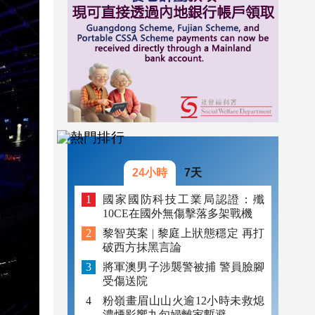
20:34
21:08
20:55
20:42
20:42
20:41
24小時
7天
20:40
國家國防科技工業局認證：殲
10CE在國外無傷擊落多架戰機
20:39
黎智英案 | 黎庭上狀態穩定 再打
破西方抹黑言論
20:34
將軍澳男子涉襲警被捕 警員臉腳
受傷送院
粉嶺畫眉山山火逾12小時未救熄
濃煙影響九旬婦離家暫避