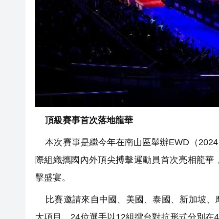
頂級賽事首次落地龍華
本次賽事是繼今年在南山區舉辦EWD（202
際組織攜國內外頂尖搏擊運動員首次亮相龍華
擊盛宴。
比賽邀請來自中國、美國、泰國、新加坡、摩
大項目，24位選手以12組擂台對抗形式分別在48KG