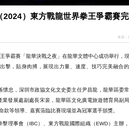
（2024）東方戰龍世界拳王爭霸賽
來源：
界拳王爭霸賽「龍華決戰之夜」在龍華文體中心成功舉行，
力出擊，貼身肉搏，展現出力量、速度、技巧完美融合
懷忠，深圳市政協文化文史委主任尹昌龍，龍華區委常
產業發展處副處長宋裴，龍華區文化廣電旅遊體育局副
·命款等領導、嘉賓蒞臨比賽現場並為冠軍選手頒獎。
擊理事會（IBC）、東方戰龍國際組織（EWD）主辦