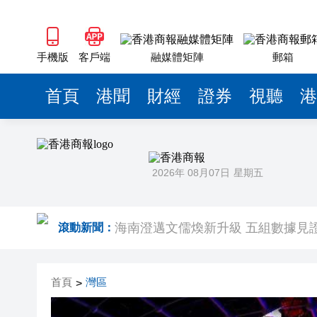
梁振英率港區全國政協委員考察團
2025年海南儋州以舊換新帶動消費約
山東26戶省屬國企去年合計營收2.58
手機版
客戶端
融媒體矩陣
郵箱
瀋陽鐵西校園閱讀活動解鎖閱讀新
首頁
港聞
財經
證券
視聽
港
閩粵贛三地漢樂藝術家齊聚深圳，
黎智英案｜吳良好：依法公正處理黎
50餘位頂尖專家共話時代命題
2026年 08月07日
星期五
海南澄邁文儒煥新升級 五組數據見
梁振英率港區全國政協委員考察團
滾動新聞：
2025年海南儋州以舊換新帶動消費約
首頁
灣區
>
山東26戶省屬國企去年合計營收2.58
瀋陽鐵西校園閱讀活動解鎖閱讀新