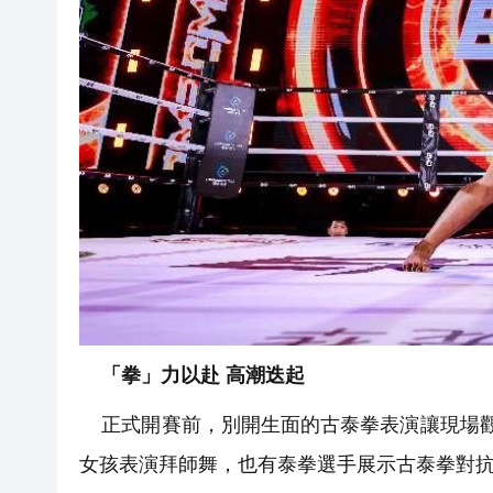
「拳」力以赴 高潮迭起
正式開賽前，別開生面的古泰拳表演讓現場觀
女孩表演拜師舞，也有泰拳選手展示古泰拳對