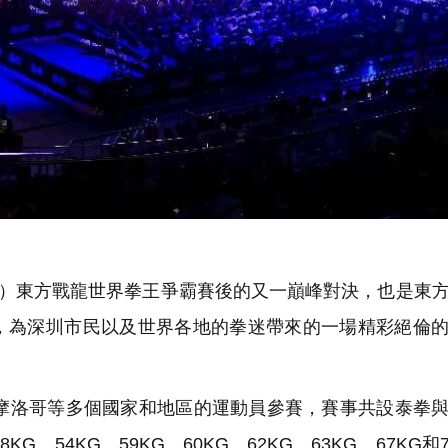
4）東方戰龍世界拳王爭霸賽後的又一巔峰對決，也是東
，為深圳市民以及世界各地的拳迷帶來的一場精彩絕倫
洛哥等多個國家和地區的運動員參賽，賽事共設泰拳與
、54KG、59KG、60KG、62KG、63KG、67KG和7