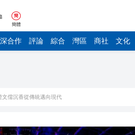
來瓊考察
18億元
簡
萬億 利潤總額近936億
簡體
玩法
深合作
評論
綜合
灣區
商社
文化
共奏客家文化傳承新篇章
智英求情 罪證如山豈能妄想輕判
證文儒沉香從傳統邁向現代
來瓊考察
18億元
萬億 利潤總額近936億
玩法