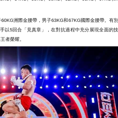
KG洲際金腰帶，男子63KG和67KG國際金腰帶。有
選手以5回合「見真章」，在對抗過程中充分展現全面的
高王者榮耀。