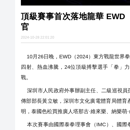
頂級賽事首次落地龍華 EWD
官
2024-10-28 22:01:20
10月26日晚，EWD（2024）東方戰龍世
四射、熱血沸騰，24位頂級搏擊選手「拳」
戰。
深圳市人民政府外事辦副主任、二級巡視員孫
傳部部長黃立敏，深圳市文化廣電體育局體育
明，泰國色松買推廣人塔那古·維來樂、納樂萌
本次賽事由國際泰拳理事會（IMC）、國際拳