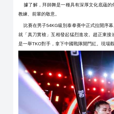
據了解，拜師舞是一種具有深厚文化底蘊的傳
教練、前輩的敬意。
比賽在男子54KG級別泰拳賽中正式拉開序幕
就「真刀實槍」互相發起猛烈進攻。趙正東接
是一舉TKO對手，拿下中國戰隊開門紅。現場