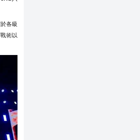
別於各級
技戰術以