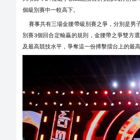
個級別賽中一較高下。
賽事共有三場金腰帶級別賽之爭，分別是男子60
別賽3個回合定輸贏的規則，金腰帶之爭雙方
及最高競技水平，爭奪這一份搏擊擂台上的最