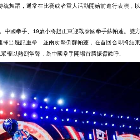
統舞蹈，通常在比賽或者重大活動開始前進行表演，以
。中國拳手、19歲小將趙正東迎戰泰國拳手蘇帕蓬。雙
連揮出幾記重拳，並兩次擊倒蘇帕蓬，在首回合即將結
觀眾報以熱烈掌聲，為中國拳手開場首勝振臂歡呼。