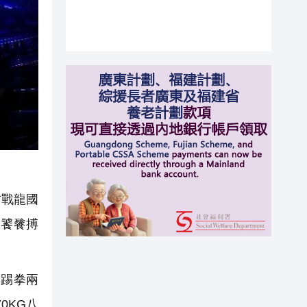
方戰龍國
的饕餮搏
踢拳兩
0KG八