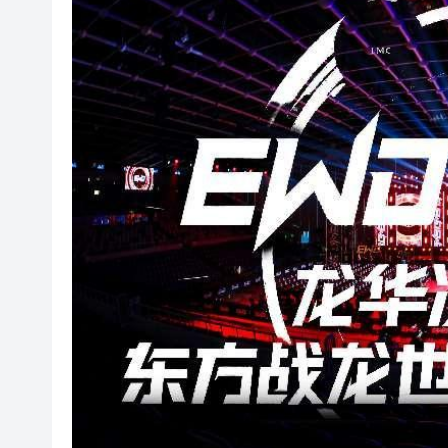
閩粵贛三地漢樂藝術家齊聚深圳，
黎智英案｜吳良好：依法公正處理黎
50餘位頂尖專家共話時代命題
海南澄邁文儒煥新升級 五組數據見
梁振英率港區全國政協委員考察團
2025年海南儋州以舊換新帶動消費約
山東26戶省屬國企去年合計營收2.58
瀋陽鐵西校園閱讀活動解鎖閱讀新
閩粵贛三地漢樂藝術家齊聚深圳，