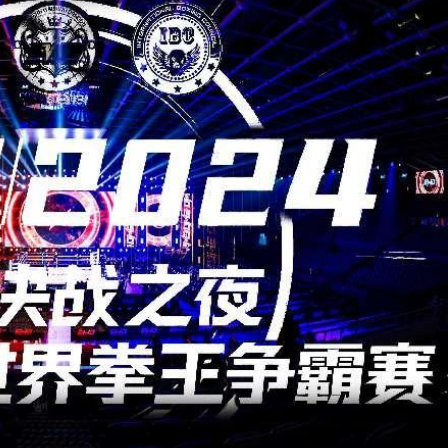
共奏客家文化傳承新篇章
智英求情 罪證如山豈能妄想輕判
證文儒沉香從傳統邁向現代
來瓊考察
18億元
萬億 利潤總額近936億
玩法
共奏客家文化傳承新篇章