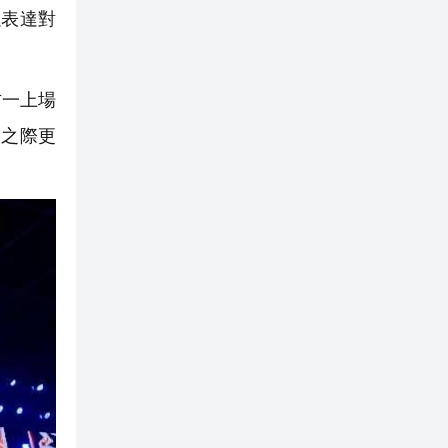
表達對
方一上場
束之際更