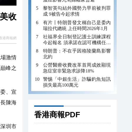
黎智英勾結外國勢力早前被判罪
成 9被告今起求情
完美收
有片丨特朗普發文稱自己是委內
瑞拉代總統 上任時間2026年1月
社福界全日制登記護士訓練課程
香港商報網
今起報名 須承諾在認可機構任職
至少三年
特朗普：不在乎因格陵蘭島影響
北約
現場激情
公營醫療收費改革首周成效顯現
的巔峰之
急症室非緊急求診降18%
警惕「中銀生活」詐騙釣魚短訊
損失最高100萬元
委、宣
局長陳海
香港商報PDF
，深圳市