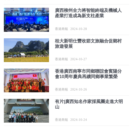
廣西柳州全力將智能終端及機械人
產業打造成為新支柱產業
香港商報
2024-10-28
桂大新明仕豐收節文旅融合促鄉村
旅遊發展
香港商報
2024-10-27
香港廣西南寧市同鄉聯誼會賓陽分
會10周年慶典再續同鄉事業繁榮
香港商報
2024-10-26
有片|廣西知名作家採風團走進大明
山
香港商報
2024-10-24