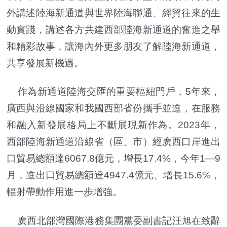
外講述陸海新通道與世界陸海聯通、經貿往來的生
動實踐，講述各方共建西部陸海新通道的奮進之舉
和精彩故事，讓海內外更多朋友了解陸海新通道，
共享發展新機遇。
作為新通道陸海交匯的重要樞紐門戶，5年來，
廣西與沿線國家和我國西部省份攜手並進，在服務
和融入新發展格局上不斷展現新作為。2023年，
西部陸海新通道沿線省（區、市）經廣西口岸進出
口貿易總額達6067.8億元，增長17.4%，今年1—9
月，進出口貿易總額達4947.4億元、增長15.6%，
輻射帶動作用進一步增強。
廣西北部灣國際港務集團黨委副書記汪旭在致辭