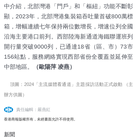
中介紹，北部灣港「門戶」和「樞紐」功能不斷彰
顯，2023年，北部灣港集裝箱吞吐量首破800萬標
箱，增幅連續七年保持兩位數增長，增速位列全國
沿海主要港口前列。西部陸海新通道海鐵聯運班列
開行量突破9000列，已通達18省（區、市）73市
156站點，服務網絡實現西部省份全覆蓋並延伸至
中部地區。
（歐陽萍 凌燕）
頂圖：2024「主流媒體看通道」主題採訪活動正式啟動 （主
辦方供圖）
責任編輯：嚴燕紅
香港商報版權所有，未經書面允許不得使用。
新聞