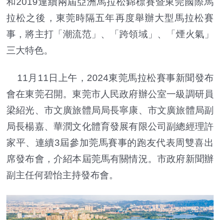
和2019連續兩屆亞洲馬拉松錦標賽暨東莞國際馬
拉松之後，東莞時隔五年再度舉辦大型馬拉松賽
事，將主打「潮流范」、「跨領域」、「煙火氣」
三大特色。
11月11日上午，2024東莞馬拉松賽事新聞發布
會在東莞召開。東莞市人民政府辦公室一級調研員
梁紹光、市文廣旅體局局長寧康、市文廣旅體局副
局長楊嘉、華潤文化體育發展有限公司副總經理許
家平、連續3屆參加莞馬賽事的跑友代表周雙喜出
席發布會，介紹本屆莞馬有關情況。市政府新聞辦
副主任何碧怡主持發布會。