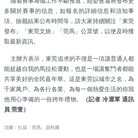
隨着賽事籌備工作不斷推進，組委會還將發布更
多關於賽事的信息，如報名的詳細信息和須知事
項、抽籤結果公布時間等，請大家持續關注「東莞
發布」「東莞文旅」「莞馬」公眾號，以便及時獲
取最新資訊。
主辦方表示，東莞追求的不僅是一項讓普通人都
能超越自我的馬拉松運動，也是一場讓奮鬥者都能
共享美好的全民嘉年華。這是東莞以城市之名，為
千家萬戶、為各行各業、為每一個熱愛生活的你我
他用心準備的一份跨年禮物。
（記者 冷運軍 通訊
員 莞萱）
頂圖：往屆「莞馬」資料圖