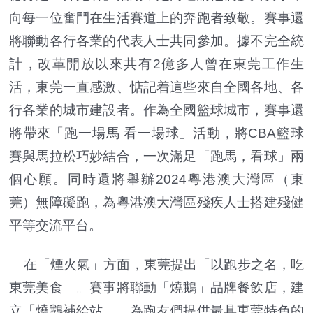
向每一位奮鬥在生活賽道上的奔跑者致敬。賽事還
將聯動各行各業的代表人士共同參加。據不完全統
計，改革開放以來共有2億多人曾在東莞工作生
活，東莞一直感激、惦記着這些來自全國各地、各
行各業的城市建設者。作為全國籃球城市，賽事還
將帶來「跑一場馬 看一場球」活動，將CBA籃球
賽與馬拉松巧妙結合，一次滿足「跑馬，看球」兩
個心願。同時還將舉辦2024粵港澳大灣區（東
莞）無障礙跑，為粵港澳大灣區殘疾人士搭建殘健
平等交流平台。
在「煙火氣」方面，東莞提出「以跑步之名，吃
東莞美食」。賽事將聯動「燒鵝」品牌餐飲店，建
立「燒鵝補給站」，為跑友們提供最具東莞特色的