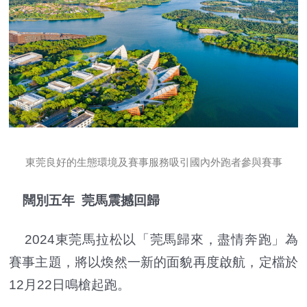
東莞良好的生態環境及賽事服務吸引國內外跑者參與賽事
闊別五年 莞馬震撼回歸
2024東莞馬拉松以「莞馬歸來，盡情奔跑」為
賽事主題，將以煥然一新的面貌再度啟航，定檔於
12月22日鳴槍起跑。