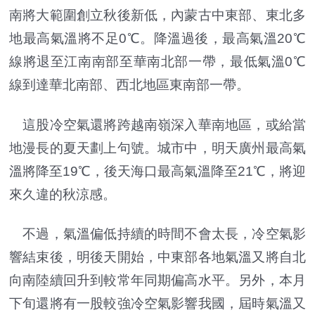
南將大範圍創立秋後新低，內蒙古中東部、東北多
地最高氣溫將不足0℃。降溫過後，最高氣溫20℃
線將退至江南南部至華南北部一帶，最低氣溫0℃
線到達華北南部、西北地區東南部一帶。
這股冷空氣還將跨越南嶺深入華南地區，或給當
地漫長的夏天劃上句號。城市中，明天廣州最高氣
溫將降至19℃，後天海口最高氣溫降至21℃，將迎
來久違的秋涼感。
不過，氣溫偏低持續的時間不會太長，冷空氣影
響結束後，明後天開始，中東部各地氣溫又將自北
向南陸續回升到較常年同期偏高水平。另外，本月
下旬還將有一股較強冷空氣影響我國，屆時氣溫又