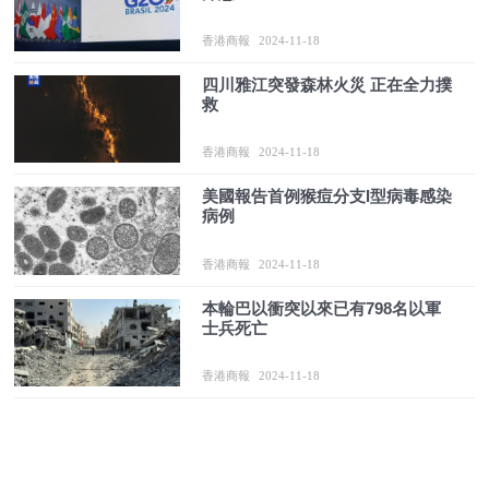
香港商報
2024-11-18
四川雅江突發森林火災 正在全力撲
救
香港商報
2024-11-18
美國報告首例猴痘分支I型病毒感染
病例
香港商報
2024-11-18
本輪巴以衝突以來已有798名以軍
士兵死亡
香港商報
2024-11-18