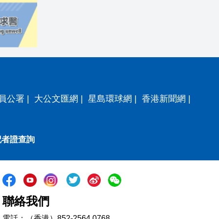
員公署
|
大公文匯網
|
星島環球網
|
香港新聞網
|
記者證查詢
聯絡我們
電話：（香港）852-2564 0768