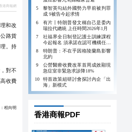
香港商報網
黎智英勾結外國勢力早前被判罪
成 9被告今起求情
有片丨特朗普發文稱自己是委內
理和改
瑞拉代總統 上任時間2026年1月
型公路貨
社福界全日制登記護士訓練課程
今起報名 須承諾在認可機構任職
治理。持
至少三年
特朗普：不在乎因格陵蘭島影響
北約
公營醫療收費改革首周成效顯現
，對不
急症室非緊急求診降18%
特首政策組研討會探討內企「出
提高收費
海」新模式
：
程向明
香港商報PDF