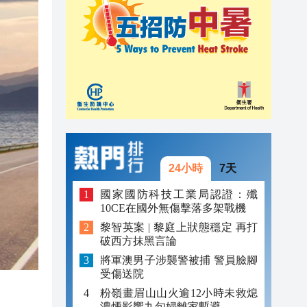
21:08
20:55
20:42
20:42
20:41
20:40
24小時
7天
20:39
國家國防科技工業局認證：殲
10CE在國外無傷擊落多架戰機
20:34
黎智英案 | 黎庭上狀態穩定 再打
破西方抹黑言論
將軍澳男子涉襲警被捕 警員臉腳
受傷送院
粉嶺畫眉山山火逾12小時未救熄
濃煙影響九旬婦離家暫避