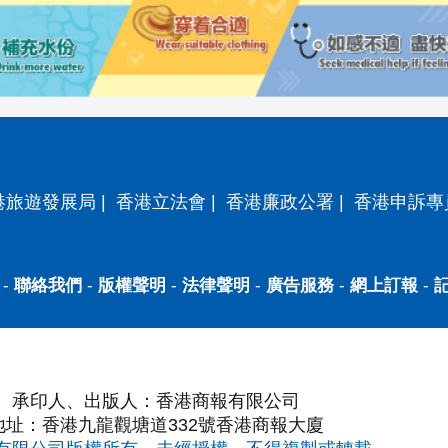
港旅遊發展局
|
香港立法會
|
香港廉政公署
|
香港申訴專
-
聯絡我們
-
版權聲明
-
法律聲明
-
廣告服務
-
網上訂報
-
承印人、出版人：香港商報有限公司
地址：香港九龍觀塘道332號香港商報大廈