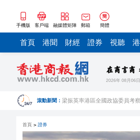
2025年海南儋州以舊換新帶動消
山東26戶省屬國企去年合計營收2
簡
手機版
客戶端
融媒體矩陣
郵箱
簡體
瀋陽鐵西校園閱讀活動解鎖閱
閩粵贛三地漢樂藝術家齊聚深
首頁
港聞
財經
證券
視聽
港
黎智英案｜吳良好：依法公正處
50餘位頂尖專家共話時代命題
海南澄邁文儒煥新升級 五組數
2026年 08月06
梁振英率港區全國政協委員考
滾動新聞：
2025年海南儋州以舊換新帶動消
山東26戶省屬國企去年合計營收2
首頁
證券
>
瀋陽鐵西校園閱讀活動解鎖閱
閩粵贛三地漢樂藝術家齊聚深