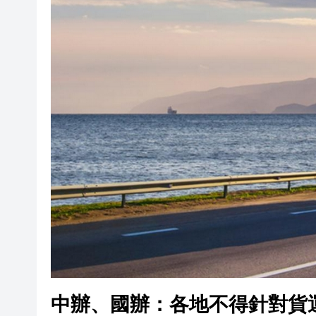
黎智英案｜吳良好：依法公正處
50餘位頂尖專家共話時代命題
海南澄邁文儒煥新升級 五組數
梁振英率港區全國政協委員考
2025年海南儋州以舊換新帶動消
山東26戶省屬國企去年合計營收2
瀋陽鐵西校園閱讀活動解鎖閱
閩粵贛三地漢樂藝術家齊聚深
中辦、國辦：各地不得針對貨