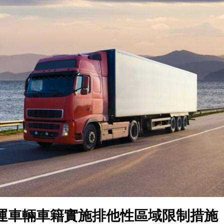
理黎智英求情 罪證如山豈能妄想輕判
據見證文儒沉香從傳統邁向現代
察團來瓊考察
費約18億元
.58萬億 利潤總額近936億
讀新玩法
圳，共奏客家文化傳承新篇章
運車輛車籍實施排他性區域限制措施