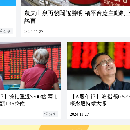
農夫山泉再發闢謠聲明 稱平台應主動制
謠言
分享
2024-11-27
評】滬指重返3300點 兩市
【A股午評】滬指漲0.52%
1.46萬億
概念股持續大漲
分享
2024-11-27