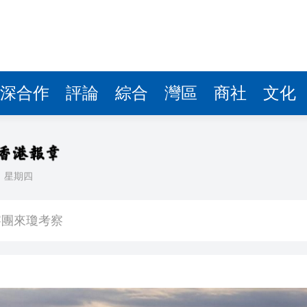
費約18億元
.58萬億 利潤總額近936億
讀新玩法
圳，共奏客家文化傳承新篇章
深合作
評論
綜合
灣區
商社
文化
理黎智英求情 罪證如山豈能妄想輕判
據見證文儒沉香從傳統邁向現代
日
星期四
察團來瓊考察
費約18億元
.58萬億 利潤總額近936億
讀新玩法
圳，共奏客家文化傳承新篇章