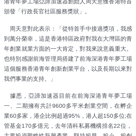
港青年夢工場亞諦加速器創始人周天意獲香港特首
頒發「行政長官社區服務獎狀」。
周天意對此表示：「從特首手中接過獎項，我感
到萬分榮幸，這是香港特區政府對我在大灣區的青
年創業就業方面的一大肯定，對我來說意義重大。
也特別感謝前海管理局搭建了前海深港青年夢工場
這個服務香港青年創新創業平台，以及長期以來對
我們事業的支持。」
據悉，亞諦加速器目前在前海深港青年夢工場
一、二期擁有共計9600多平米創業空間，在孵企
業60多家，港企比例超過95%，港人超150多位;在
管基金170多億元，去年清科私募機構排名22位，
主要投資戰略性新興產業，堅持投早、投小、投創