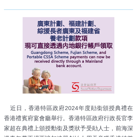
近日，香港特區政府2024年度勛銜頒授典禮在
香港禮賓府宴會廳舉行。香港特區政府行政長官李
家超在典禮上頒授勳銜及獎狀予受勛人士，前海深