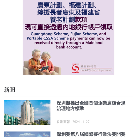
新聞
深圳擬推出全國首個企業廉潔合規
治理地方標準
香港商報
2024-11-27
深創賽第八屆國際賽行業決賽開賽