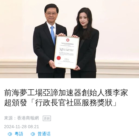
前海夢工場亞諦加速器創始人獲李家
超頒發「行政長官社區服務獎狀」
來源：香港商報網
原創
2024-11-28 08:21