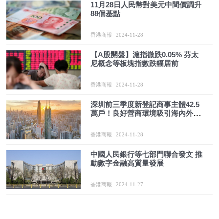
11月28日人民幣對美元中間價調升
88個基點
香港商報
2024-11-28
【A股開盤】滬指微跌0.05% 芬太
尼概念等板塊指數跌幅居前
香港商報
2024-11-28
深圳前三季度新登記商事主體42.5
萬戶！良好營商環境吸引海內外投
資創業者
香港商報
2024-11-28
中國人民銀行等七部門聯合發文 推
動數字金融高質量發展
香港商報
2024-11-27