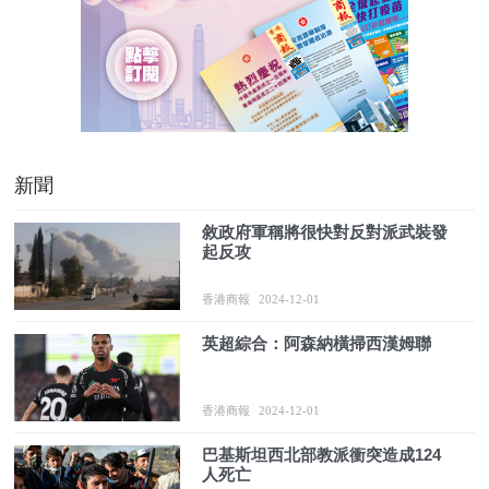
新聞
敘政府軍稱將很快對反對派武裝發
起反攻
香港商報
2024-12-01
英超綜合：阿森納橫掃西漢姆聯
香港商報
2024-12-01
巴基斯坦西北部教派衝突造成124
人死亡