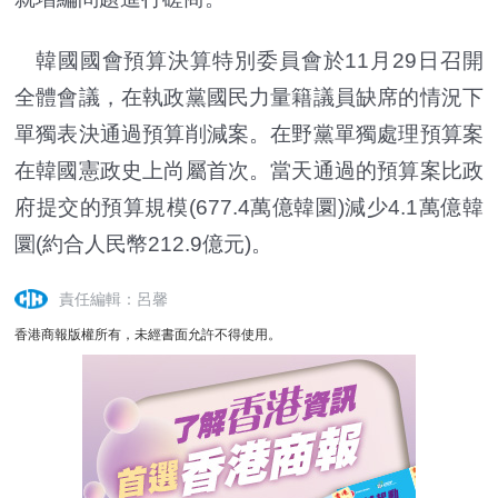
韓國國會預算決算特別委員會於11月29日召開
全體會議，在執政黨國民力量籍議員缺席的情況下
單獨表決通過預算削減案。在野黨單獨處理預算案
在韓國憲政史上尚屬首次。當天通過的預算案比政
府提交的預算規模(677.4萬億韓圜)減少4.1萬億韓
圜(約合人民幣212.9億元)。
責任編輯：呂馨
香港商報版權所有，未經書面允許不得使用。