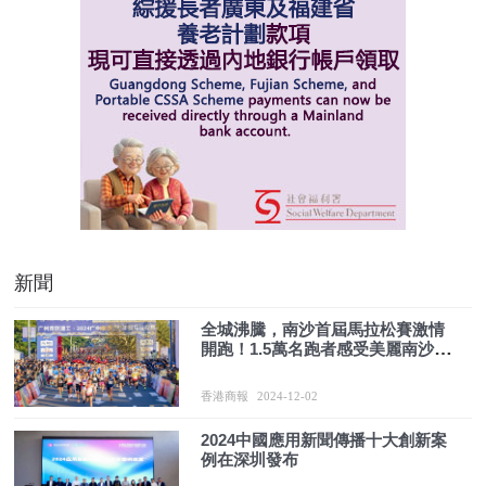
新聞
全城沸騰，南沙首屆馬拉松賽激情
開跑！1.5萬名跑者感受美麗南沙賽
道
香港商報
2024-12-02
2024中國應用新聞傳播十大創新案
例在深圳發布