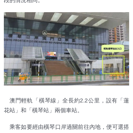
段的情況相同。
澳門輕軌「橫琴線」全長約2.2公里，設有「蓮
花站」和「橫琴站」兩個車站。
乘客如要經由橫琴口岸過關前往內地，便可選搭