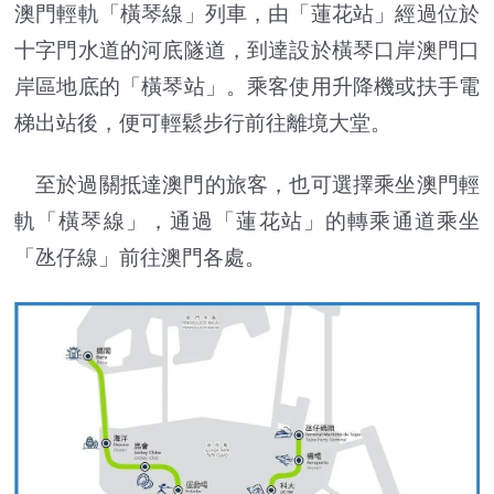
澳門輕軌「橫琴線」列車，由「蓮花站」經過位於
十字門水道的河底隧道，到達設於橫琴口岸澳門口
岸區地底的「橫琴站」。乘客使用升降機或扶手電
梯出站後，便可輕鬆步行前往離境大堂。
至於過關抵達澳門的旅客，也可選擇乘坐澳門輕
軌「橫琴線」，通過「蓮花站」的轉乘通道乘坐
「氹仔線」前往澳門各處。