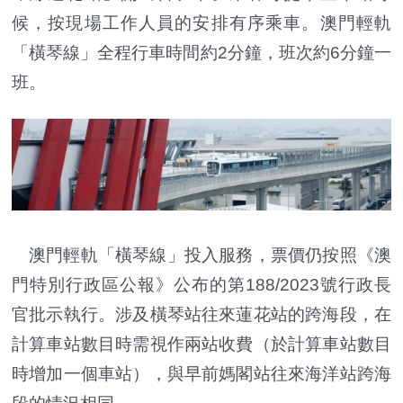
候，按現場工作人員的安排有序乘車。澳門輕軌
「橫琴線」全程行車時間約2分鐘，班次約6分鐘一
班。
澳門輕軌「橫琴線」投入服務，票價仍按照《澳
門特別行政區公報》公布的第188/2023號行政長
官批示執行。涉及橫琴站往來蓮花站的跨海段，在
計算車站數目時需視作兩站收費（於計算車站數目
時增加一個車站），與早前媽閣站往來海洋站跨海