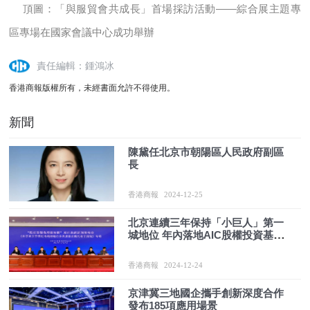
頂圖：「與服貿會共成長」首場採訪活動——綜合展主題專
區專場在國家會議中心成功舉辦
責任編輯：鍾鴻冰
香港商報版權所有，未經書面允許不得使用。
新聞
陳黛任北京市朝陽區人民政府副區
長
香港商報
2024-12-25
北京連續三年保持「小巨人」第一
城地位 年內落地AIC股權投資基金
料達160億元
香港商報
2024-12-24
京津冀三地國企攜手創新深度合作
發布185項應用場景