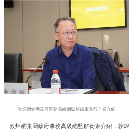
敦煌網集團政府事務高級總監解衛東進行企業介紹
敦煌網集團政府事務高級總監解衛東介紹，敦煌