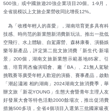
500強」或中國旅遊20強企業項目20個。1-9月，
全省規模以上文旅企業營收同比增長12%。
為「收穫年輕人的喜愛」，湖南培育更多具有科
技感、時尚范的新業態新消費新玩法。推出一批低
空飛行、水上體驗、自駕露營、森林康養、演藝娛
樂等新產品，評定第二批文旅消費「新生代·新場
景」200個，湖南文旅新業態示範基地85家。引
進、培育周杰倫演唱會、廠「BA」、Z1無人駕駛
挑戰賽等廣受年輕人歡迎的演藝、賽事產品，啟動
「潮起瀟湘 相約湖南」2024湖南文旅消費季，舉
辦文旅「新花YOUNG」生態大會暨青年主理人友
好發展大會等特色活動2000餘場次，推出促消費
措施500多項，全省4個項目入選第三批國家級夜