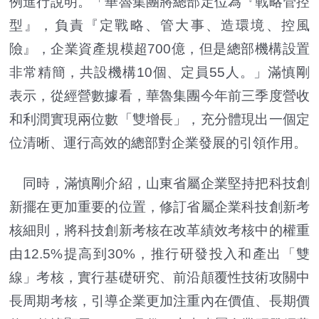
例進行說明。「華魯集團將總部定位為『戰略管控
型』，負責『定戰略、管大事、造環境、控風
險』，企業資產規模超700億，但是總部機構設置
非常精簡，共設機構10個、定員55人。」滿慎剛
表示，從經營數據看，華魯集團今年前三季度營收
和利潤實現兩位數「雙增長」，充分體現出一個定
位清晰、運行高效的總部對企業發展的引領作用。
同時，滿慎剛介紹，山東省屬企業堅持把科技創
新擺在更加重要的位置，修訂省屬企業科技創新考
核細則，將科技創新考核在改革績效考核中的權重
由12.5%提高到30%，推行研發投入和產出「雙
線」考核，實行基礎研究、前沿顛覆性技術攻關中
長周期考核，引導企業更加注重內在價值、長期價