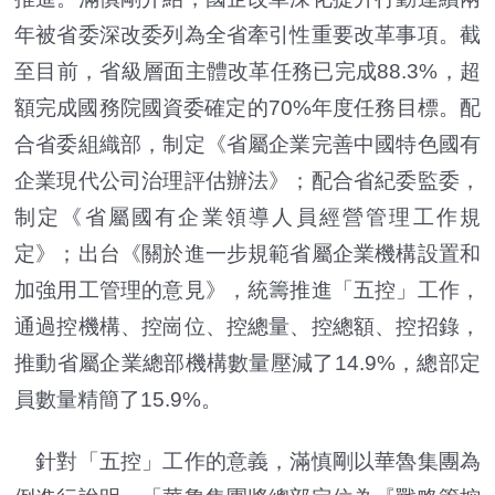
年被省委深改委列為全省牽引性重要改革事項。截
至目前，省級層面主體改革任務已完成88.3%，超
額完成國務院國資委確定的70%年度任務目標。配
合省委組織部，制定《省屬企業完善中國特色國有
企業現代公司治理評估辦法》；配合省紀委監委，
制定《省屬國有企業領導人員經營管理工作規
定》；出台《關於進一步規範省屬企業機構設置和
加強用工管理的意見》，統籌推進「五控」工作，
通過控機構、控崗位、控總量、控總額、控招錄，
推動省屬企業總部機構數量壓減了14.9%，總部定
員數量精簡了15.9%。
針對「五控」工作的意義，滿慎剛以華魯集團為