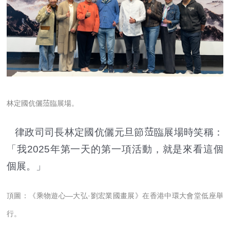
林定國伉儷𦲷臨展場。
律政司
司長
林定國
伉儷
元旦節𦲷臨展場時笑稱：
「我2025年第一天的第一項活動，就是來看這個
個展。」
頂圖：
《乘物遊心—大弘·劉宏業國畫展》在香港中環大會堂低座舉
行。