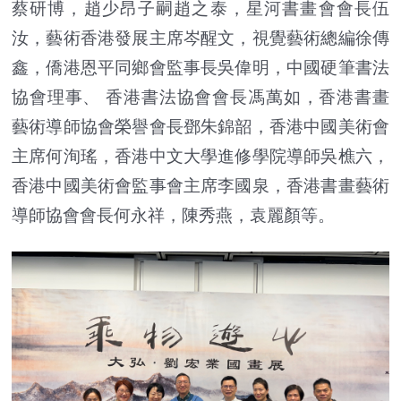
蔡研博，趙少昂子嗣趙之泰，星河書畫會會長伍
汝，藝術香港發展主席岑醒文，視覺藝術總編徐傳
鑫，僑港恩平同鄉會監事長吳偉明，中國硬筆書法
協會理事、 香港書法協會會長馮萬如，香港書畫
藝術導師協會榮譽會長鄧朱錦韶，香港中國美術會
主席何洵瑤，香港中文大學進修學院導師吳樵六，
香港中國美術會監事會主席李國泉，香港書畫藝術
導師協會會長何永祥，陳秀燕，袁麗顏等。