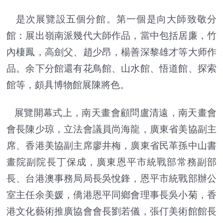
是次展覽設五個分館。第一個是向大師致敬分
館：展出嶺南派幾代大師作品，當中包括居廉，竹
內棲鳳，高劍父、趙少昂，楊善深黎雄才等大师作
品。余下分館還有花鳥館、山水館、悟道館、探索
館等，頗具博物館展陳將色。
展覽開幕式上，南天畫會顧問盧清遠，南天畫會
會長陳少琼，立法會議員尚海龍，廣東省美協副主
席、香港美協副主席廖井梅，廣東省民革孫中山書
畫院副院長丁保成，廣東恩平市統戰部常務副部
長、台港澳事務局局長吳悅鋒，恩平市統戰部辦公
室主任余美媛，僑港恩平同鄉會理事長吳小菊，香
港文化藝術推廣協會會長劉若儀，張仃美術館館長