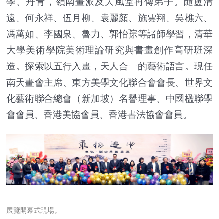
學、丹青，嶺南畫派及大風堂再傳弟子。隨盧清
遠、何永祥、伍月柳、袁麗顏、施雲翔、吳樵六、
馮萬如、李國泉、魯力、郭怡孮等諸師學習，清華
大學美術學院美術理論研究與書畫創作高研班深
造。探索以五行入畫，天人合一的藝術語言。現任
南天畫會主席、東方美學文化聯合會會長、世界文
化藝術聯合總會（新加坡）名譽理事、中國楹聯學
會會員、香港美協會員、香港書法協會會員。
展覽開幕式現場。