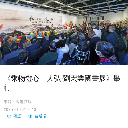
《乘物遊心—大弘·劉宏業國畫展》舉
行
來源：香港商報
2025-01-02 16:13