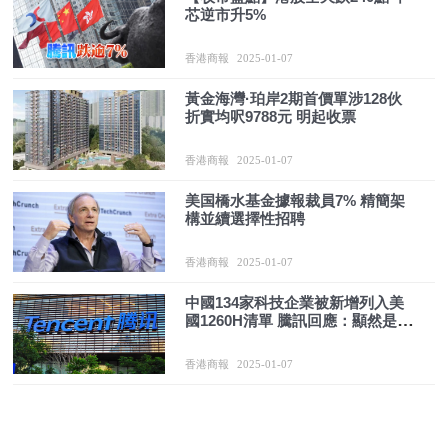
芯逆市升5%
香港商報
2025-01-07
黃金海灣·珀岸2期首價單涉128伙
折實均呎9788元 明起收票
香港商報
2025-01-07
美国橋水基金據報裁員7% 精簡架
構並續選擇性招聘
香港商報
2025-01-07
中國134家科技企業被新增列入美
國1260H清單 騰訊回應：顯然是一
個錯誤
香港商報
2025-01-07