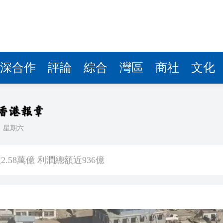
讀新玩法
圳，共奏客家文化傳承新篇章
理黎智英求情 罪證如山豈能妄想輕判
深合作
評論
綜合
灣區
商社
文化
據見證文儒沉香從傳統邁向現代
察團來瓊考察
費約18億元
日
星期六
.58萬億 利潤總額近936億
讀新玩法
圳，共奏客家文化傳承新篇章
理黎智英求情 罪證如山豈能妄想輕判