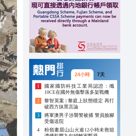
20:42
20:42
20:41
20:40
20:39
20:34
24小時
7天
國家國防科技工業局認證：殲
10CE在國外無傷擊落多架戰機
黎智英案 | 黎庭上狀態穩定 再打
破西方抹黑言論
將軍澳男子涉襲警被捕 警員臉腳
受傷送院
粉嶺畫眉山山火逾12小時未救熄
濃煙影響九旬婦離家暫避