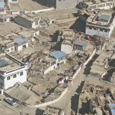
據見證文儒沉香從傳統邁向現代
察團來瓊考察
費約18億元
.58萬億 利潤總額近936億
讀新玩法
圳，共奏客家文化傳承新篇章