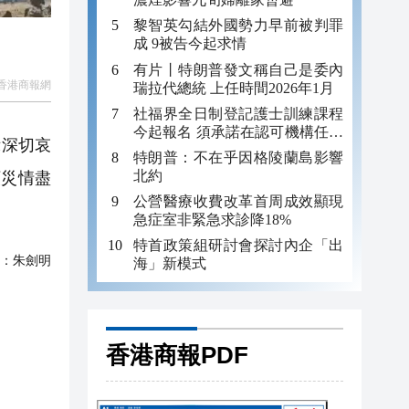
黎智英勾結外國勢力早前被判罪
成 9被告今起求情
有片丨特朗普發文稱自己是委內
香港商報網
瑞拉代總統 上任時間2026年1月
社福界全日制登記護士訓練課程
今起報名 須承諾在認可機構任職
示深切哀
至少三年
特朗普：不在乎因格陵蘭島影響
北約
願災情盡
公營醫療收費改革首周成效顯現
急症室非緊急求診降18%
特首政策組研討會探討內企「出
：
朱劍明
海」新模式
香港商報PDF