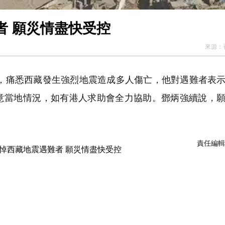
者 願災情盡快受控
來源：
示，痛悉西藏發生強烈地震造成多人傷亡，他對遇難者表
意當地情況，如有港人求助會全力協助。鄧炳強續說，
責任編輯