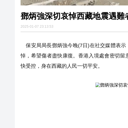
鄧炳強深切哀悼西藏地震遇難
2025-01-07 23:13:53
保安局局長鄧炳強今晚(7日)在社交媒體表
悼，希望傷者盡快康復。香港入境處會密切留
快受控，身在西藏的人民一切平安。