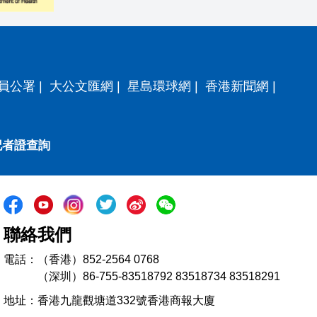
員公署
|
大公文匯網
|
星島環球網
|
香港新聞網
|
記者證查詢
聯絡我們
電話：（香港）852-2564 0768
（深圳）86-755-83518792 83518734 83518291
地址：香港九龍觀塘道332號香港商報大廈