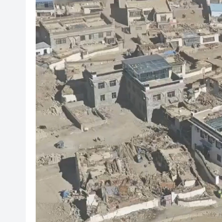
海南澄邁文儒煥新升級 五組數
梁振英率港區全國政協委員考
2025年海南儋州以舊換新帶動消
山東26戶省屬國企去年合計營收2
瀋陽鐵西校園閱讀活動解鎖閱
閩粵贛三地漢樂藝術家齊聚深