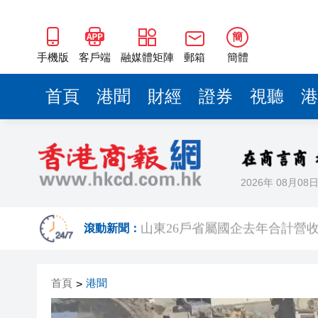
瀋陽鐵西校園閱讀活動解鎖閱
閩粵贛三地漢樂藝術家齊聚深
簡
黎智英案｜吳良好：依法公正處
手機版
客戶端
融媒體矩陣
郵箱
簡體
50餘位頂尖專家共話時代命題
首頁
港聞
財經
證券
視聽
港
海南澄邁文儒煥新升級 五組數
梁振英率港區全國政協委員考
2025年海南儋州以舊換新帶動消
2026年 08月08
山東26戶省屬國企去年合計營收2
瀋陽鐵西校園閱讀活動解鎖閱
滾動新聞：
閩粵贛三地漢樂藝術家齊聚深
首頁
港聞
>
黎智英案｜吳良好：依法公正處
50餘位頂尖專家共話時代命題