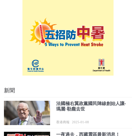
新聞
法國極右翼政黨國民陣線創始人讓-
瑪麗·勒龐去世
香港商報
2025-01-08
一夜過去，西藏震區最新消息！