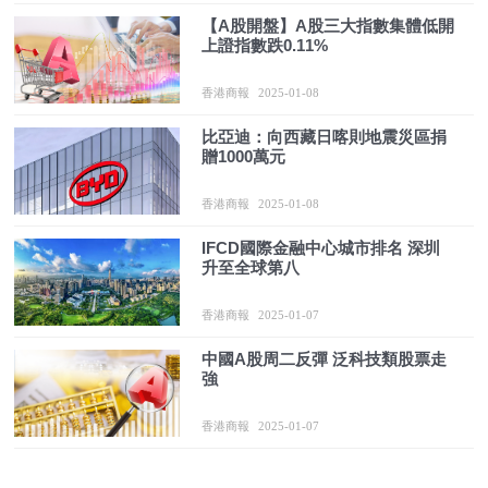
【A股開盤】A股三大指數集體低開
上證指數跌0.11%
香港商報
2025-01-08
比亞迪：向西藏日喀則地震災區捐
贈1000萬元
香港商報
2025-01-08
IFCD國際金融中心城市排名 深圳
升至全球第八
香港商報
2025-01-07
中國A股周二反彈 泛科技類股票走
強
香港商報
2025-01-07