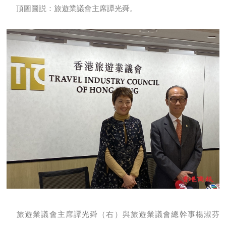
頂圖圖説：旅遊業議會主席譚光舜。
旅遊業議會主席譚光舜（右）與旅遊業議會總幹事楊淑芬