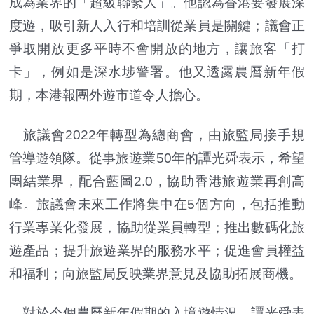
成為業界的「超級聯繫人」。他認為香港要發展深
度遊，吸引新人入行和培訓從業員是關鍵；議會正
爭取開放更多平時不會開放的地方，讓旅客「打
卡」，例如是深水埗警署。他又透露農曆新年假
期，本港報團外遊市道令人擔心。
旅議會2022年轉型為總商會，由旅監局接手規
管導遊領隊。從事旅遊業50年的譚光舜表示，希望
團結業界，配合藍圖2.0，協助香港旅遊業再創高
峰。旅議會未來工作將集中在5個方向，包括推動
行業專業化發展，協助從業員轉型；推出數碼化旅
遊產品；提升旅遊業界的服務水平；促進會員權益
和福利；向旅監局反映業界意見及協助拓展商機。
對於今個農曆新年假期的入境遊情況，譚光舜表