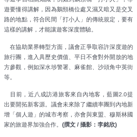
遊要懂得講解，因為鵝頸橋位處又濕又暗又是交叉
路的地點，符合民間「打小人」的傳統規定，要有
這樣的講解，才能讓遊客深度體驗。
在協助業界轉型方面，議會正爭取容許深度遊的
旅行團，進入具歷史價值、平日不會對外開放的地
方參觀，例如深水埗警署、麻雀館、沙頭角中英街
等。
目前，近八成訪港旅客來自內地客，藍圖2.0提
出要開拓新客源。議會未來除了繼續率團到內地新
增「個人遊」的城市考察，亦會與東盟、穆斯林國
家的旅遊界加強合作。
(撰文 / 攝影：李銘欣)