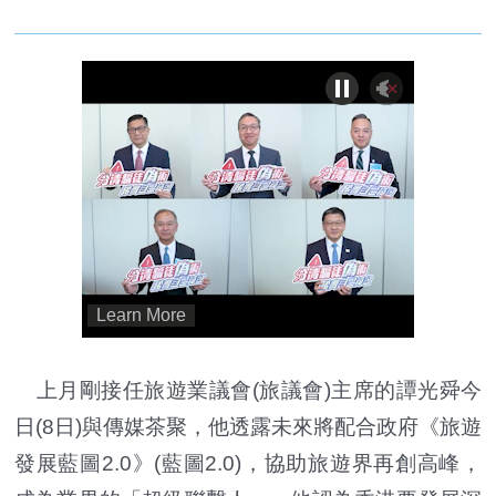
上月剛接任旅遊業議會(旅議會)主席的譚光舜今
日(8日)與傳媒茶聚，他透露未來將配合政府《旅遊
發展藍圖2.0》(藍圖2.0)，協助旅遊界再創高峰，