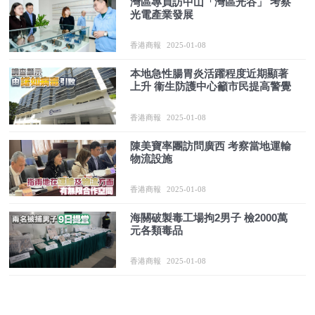
灣區專員訪中山「灣區光谷」 考察
光電產業發展
香港商報
2025-01-08
本地急性腸胃炎活躍程度近期顯著
上升 衞生防護中心籲市民提高警覺
香港商報
2025-01-08
陳美寶率團訪問廣西 考察當地運輸
物流設施
香港商報
2025-01-08
海關破製毒工場拘2男子 檢2000萬
元各類毒品
香港商報
2025-01-08