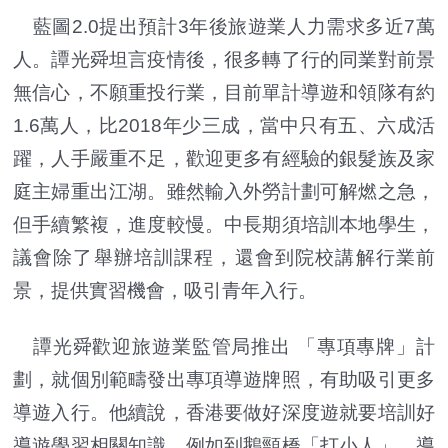
藍圖2.0提出預計3年後旅遊業人力需求多近7萬
人。譚光舜坦言疫情後，很多轉了行的同業對前景
無信心，不願重投行業，目前單計導遊和領隊有約
1.6萬人，比2018年少三成，當中只有五、六成活
躍，人手嚴重不足，歡迎更多有經驗的銀髮族及家
庭主婦重出江湖。雖然輸入外勞計劃可解燃之急，
但手續繁複，進度較慢。中長期須培訓本地學生，
議會除了舉辦培訓課程，還會到院校講解行業前
景，提供實習機會，吸引青年入行。
譚光舜歡迎旅遊業監管局推出 「專項專牌」計
劃，就個別範疇發出專項導遊牌照，有助吸引更多
導遊入行。他續說，香港要做好深度遊就要培訓好
導遊學習相關知識，例如到鵝頸橋「打小人」，導