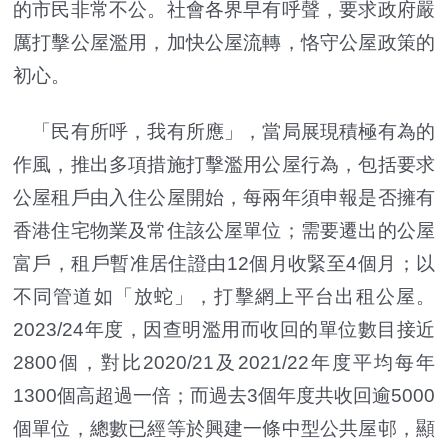
的市民非常不公。社會各界早有呼聲，要求政府嚴
厲打擊公屋濫用，加快公屋流轉，恪守公屋政策的
初心。
「民有所呼，我有所應」，當局展現積極有為的
作風，推出多項措施打擊濫用公屋行為，包括要求
公屋租戶由入住公屋開始，每兩年須申報是否擁有
香港住宅物業及常住該公屋單位；需要遷出的公屋
富戶，租戶暫准居住證由12個月收緊至4個月；以
不同管道如「放蛇」，打擊網上平台出租公屋。
2023/24年度，因查明濫用而收回的單位數目接近
2800個，對比2020/21及2021/22年度平均每年
1300個高超過一倍；而過去3個年度共收回逾5000
個單位，總數已經等於興建一條中型公共屋邨，顯