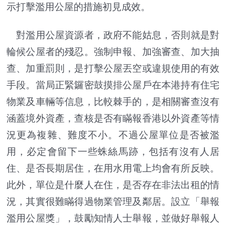
示打擊濫用公屋的措施初見成效。
對濫用公屋資源者，政府不能姑息，否則就是對
輪候公屋者的殘忍。強制申報、加強審查、加大抽
查、加重罰則，是打擊公屋丟空或違規使用的有效
手段。當局正緊鑼密鼓摸排公屋戶在本港持有住宅
物業及車輛等信息，比較棘手的，是相關審查沒有
涵蓋境外資產，查核是否有瞞報香港以外資產等情
況更為複雜、難度不小。不過公屋單位是否被濫
用，必定會留下一些蛛絲馬跡，包括有沒有人居
住、是否長期居住，在用水用電上均會有所反映。
此外，單位是什麼人在住，是否存在非法出租的情
況，其實很難瞞得過物業管理及鄰居。設立「舉報
濫用公屋獎」，鼓勵知情人士舉報，並做好舉報人