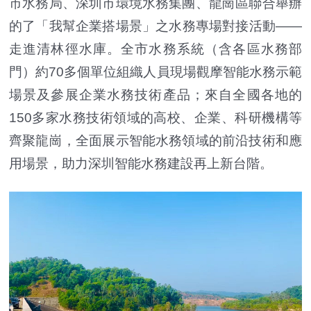
市水務局、深圳市環境水務集團、龍崗區聯合舉辦
的了「我幫企業搭場景」之水務專場對接活動——
走進清林徑水庫。全市水務系統（含各區水務部
門）約70多個單位組織人員現場觀摩智能水務示範
場景及參展企業水務技術產品；來自全國各地的
150多家水務技術領域的高校、企業、科研機構等
齊聚龍崗，全面展示智能水務領域的前沿技術和應
用場景，助力深圳智能水務建設再上新台階。