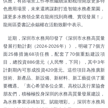
供應，有搭場景工作專班繼續滾動梳理開放更多特
色應用場景，未來還將謀劃打造智能水務產業園，
讓更多水務領企業在龍崗找到商機、實現發展！」
龍崗區委書記余錫權在活動致辭中表示。
近期，深圳市水務局印發了《深圳市水務高質量
發展行動計劃（2024-2026年）》，明確了7個方
面25條措施68項任務，配套了70個重點建設項
目，總投資886億元（人民幣，下同），其中3年
計劃期內可形成投資420億元。這些項目為推廣新
技術、新產品、新設備、新材料、新工藝提供了重
要機遇。「衷心希望各位企業、高校以及行業協會
朋友們，積極極投身深圳的水務高質量發展建設，
為水務事業添磚加瓦、賦能增彩。」深圳市水務局