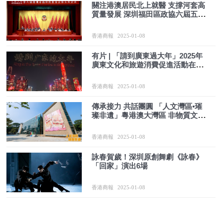
關注港澳居民北上就醫 支撐河套高
質量發展 深圳福田區政協六屆五次
會議開幕
香港商報
2025-01-08
有片 | 「請到廣東過大年」2025年
廣東文化和旅遊消費促進活動在深
盛大啟幕
香港商報
2025-01-08
傳承接力 共話團圓 「人文灣區•璀
璨非遺」粵港澳大灣區 非物質文化
遺產匯正式啟幕
香港商報
2025-01-08
詠春賀歲！深圳原創舞劇《詠春》
「回家」演出6場
香港商報
2025-01-08