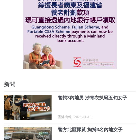
新聞
警拘3內地男 涉青衣扒竊五旬女子
香港商報
2025-01-10
警方北區掃黃 拘捕3名內地女子