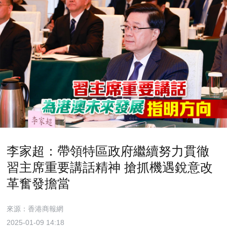
李家超：帶領特區政府繼續努力貫徹
習主席重要講話精神 搶抓機遇銳意改
革奮發擔當
來源：香港商報網
2025-01-09 14:18