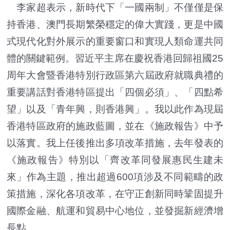
李家超表示，新時代下「一國兩制」不僅僅是保
持香港、澳門長期繁榮穩定的偉大實踐，更是中國
式現代化對外展示的重要窗口和實現人類命運共同
體的關鍵範例。習近平主席在慶祝香港回歸祖國25
周年大會暨香港特別行政區第六屆政府就職典禮的
重要講話對香港特區提出「四個必須」、「四點希
望」以及「青年興，則香港興」。我以此作為現屆
香港特區政府的施政藍圖，並在《施政報告》中予
以落實。我上任後推出多項改革措施，去年發表的
《施政報告》特別以「齊改革同發展惠民生建未
來」作為主題，推出超過600項涉及不同範疇的政
策措施，深化各項改革，在守正創新同時鞏固提升
國際金融、航運和貿易中心地位，並發掘新經濟增
長點。