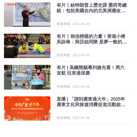
有片丨給特朗普上歷史課 墨西哥總
統：包括美國在內的北美洲應改為
「墨西哥美洲」
香港商報
2025-01-09
有片丨相信榜樣的力量！香港小將
吳詠琳：與莎姐同隊 是夢一般的經
歷
香港商報
2025-01-09
有片 | 高鐵熊貓專列搶先看！周六
首航 往來港深廣
香港商報
2025-01-08
直播 | 「請到廣東過大年」2025年
廣東文化和旅遊消費促進活動啟動
儀式
香港商報
2025-01-08