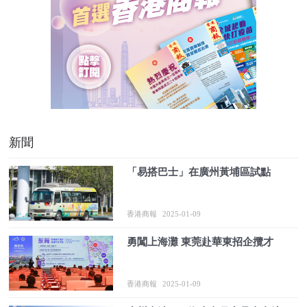
新聞
「易搭巴士」在廣州黃埔區試點
香港商報
2025-01-09
勇闖上海灘 東莞赴華東招企攬才
香港商報
2025-01-09