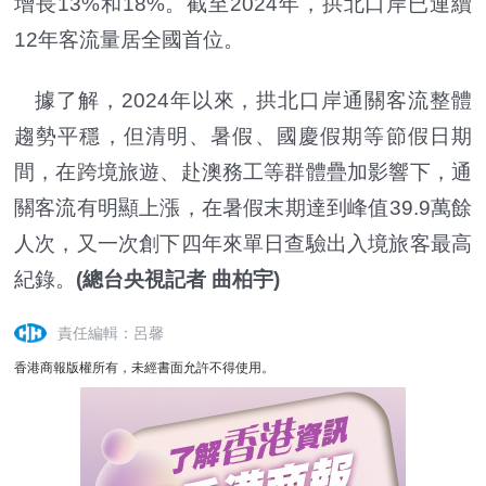
增長13%和18%。截至2024年，拱北口岸已連續
12年客流量居全國首位。
據了解，2024年以來，拱北口岸通關客流整體
趨勢平穩，但清明、暑假、國慶假期等節假日期
間，在跨境旅遊、赴澳務工等群體疊加影響下，通
關客流有明顯上漲，在暑假末期達到峰值39.9萬餘
人次，又一次創下四年來單日查驗出入境旅客最高
紀錄。
(總台央視記者 曲柏宇)
責任編輯：呂馨
香港商報版權所有，未經書面允許不得使用。