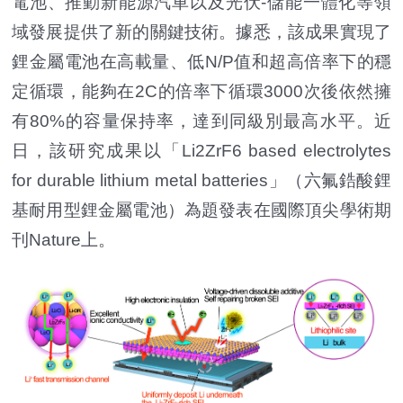
電池、推動新能源汽車以及光伏-儲能一體化等領
域發展提供了新的關鍵技術。據悉，該成果實現了
鋰金屬電池在高載量、低N/P值和超高倍率下的穩
定循環，能夠在2C的倍率下循環3000次後依然擁
有80%的容量保持率，達到同級別最高水平。近
日，該研究成果以「Li2ZrF6 based electrolytes
for durable lithium metal batteries」（六氟鋯酸鋰
基耐用型鋰金屬電池）為題發表在國際頂尖學術期
刊Nature上。