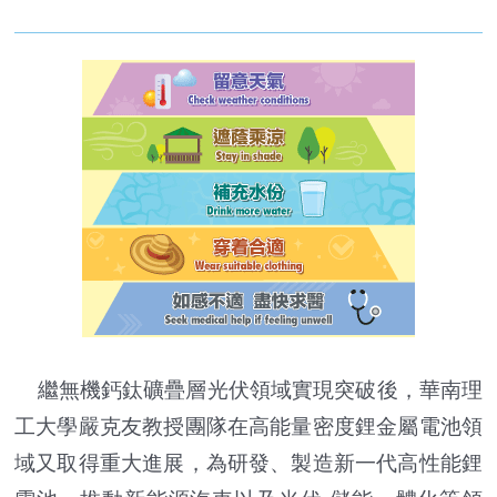
繼無機鈣鈦礦疊層光伏領域實現突破後，華南理
工大學嚴克友教授團隊在高能量密度鋰金屬電池領
域又取得重大進展，為研發、製造新一代高性能鋰