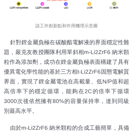
該工作創新點和作用機理示意圖
針對鋰金屬負極在碳酸酯電解液的界面穩定性難
題，嚴克友教授團隊利用單斜相m-Li2ZrF6 納米顆
粒作為添加劑，成功在鋰金屬負極表面構建了具有
優異電化學性能的基於三方相t-Li2ZrF6固態電解質
界面，實現了鋰金屬電池在高載量、低N/P值和超
高倍率下的穩定循環，能夠在2C的倍率下循環
3000次後依然擁有80%的容量保持率，達到同級
別最高水平。
由於m-Li2ZrF6 納米顆粒的合成工藝簡單，具備