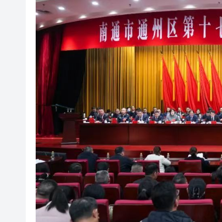
瀋陽鐵西校園閱讀活動解鎖閱
閩粵贛三地漢樂藝術家齊聚深
黎智英案｜吳良好：依法公正處
50餘位頂尖專家共話時代命題
海南澄邁文儒煥新升級 五組數
梁振英率港區全國政協委員考
2025年海南儋州以舊換新帶動消
山東26戶省屬國企去年合計營收2
瀋陽鐵西校園閱讀活動解鎖閱
閩粵贛三地漢樂藝術家齊聚深