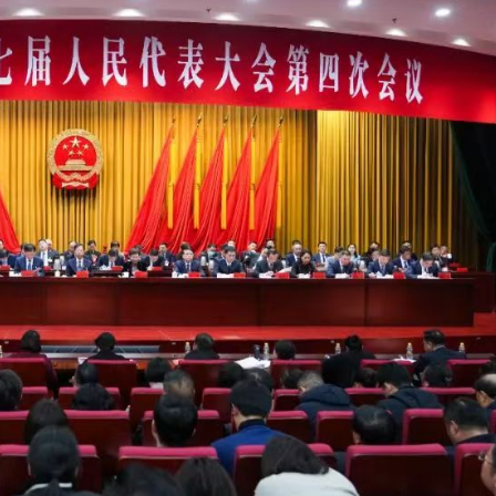
讀新玩法
圳，共奏客家文化傳承新篇章
理黎智英求情 罪證如山豈能妄想輕判
據見證文儒沉香從傳統邁向現代
察團來瓊考察
費約18億元
.58萬億 利潤總額近936億
讀新玩法
圳，共奏客家文化傳承新篇章