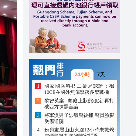
20:39
20:34
21:08
20:55
20:42
20:42
24小時
7天
20:41
國家國防科技工業局認證：殲
10CE在國外無傷擊落多架戰機
20:40
黎智英案 | 黎庭上狀態穩定 再打
破西方抹黑言論
20:39
將軍澳男子涉襲警被捕 警員臉腳
20:34
受傷送院
粉嶺畫眉山山火逾12小時未救熄
濃煙影響九旬婦離家暫避