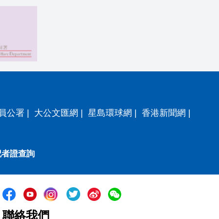
員公署
|
大公文匯網
|
星島環球網
|
香港新聞網
|
記者證查詢
聯絡我們