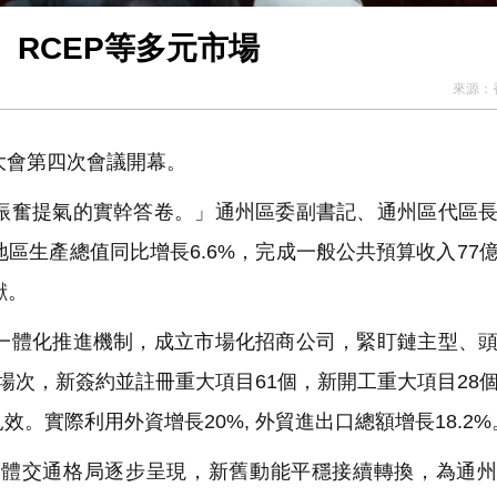
RCEP等多元市場
來源：
大會第四次會議開幕。
奮提氣的實幹答卷。」通州區委副書記、通州區代區長
地區生產總值同比增長6.6%，完成一般公共預算收入77
獻。
體化推進機制，成立市場化招商公司，緊盯鏈主型、頭
場次，新簽約並註冊重大項目61個，新開工重大項目28
。實際利用外資增長20%, 外貿進出口總額增長18.2%
體交通格局逐步呈現，新舊動能平穩接續轉換，為通州