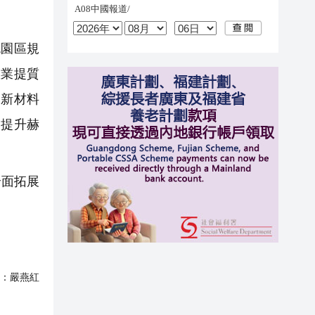
園區規
產業提質
、新材料
，提升赫
全面拓展
：
嚴燕紅