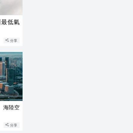
圳最低氣
分享
、海陸空
分享