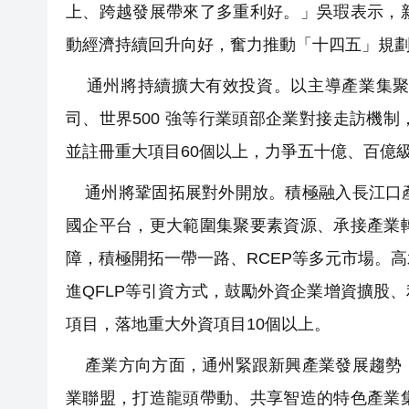
上、跨越發展帶來了多重利好。」吳瑕表示，
動經濟持續回升向好，奮力推動「十四五」規
通州將持續擴大有效投資。以主導產業集聚
司、世界500 強等行業頭部企業對接走訪機
並註冊重大項目60個以上，力爭五十億、百億
通州將鞏固拓展對外開放。積極融入長江口產
國企平台，更大範圍集聚要素資源、承接產業
障，積極開拓一帶一路、RCEP等多元市場。
進QFLP等引資方式，鼓勵外資企業增資擴股
項目，落地重大外資項目10個以上。
產業方向方面，通州緊跟新興產業發展趨勢，
業聯盟，打造龍頭帶動、共享智造的特色產業