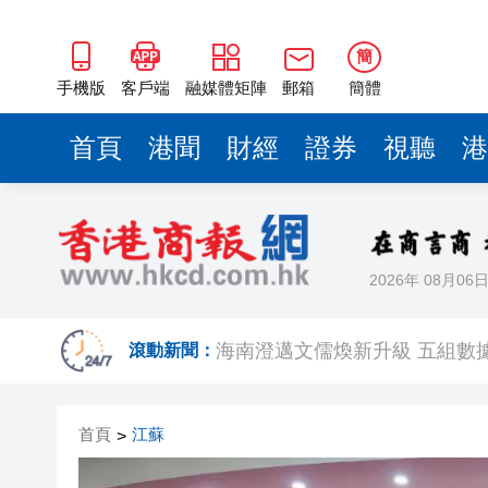
海南澄邁文儒煥新升級 五組數
梁振英率港區全國政協委員考
簡
2025年海南儋州以舊換新帶動消
手機版
客戶端
融媒體矩陣
郵箱
簡體
山東26戶省屬國企去年合計營收2
首頁
港聞
財經
證券
視聽
港
瀋陽鐵西校園閱讀活動解鎖閱
閩粵贛三地漢樂藝術家齊聚深
黎智英案｜吳良好：依法公正處
2026年 08月06
50餘位頂尖專家共話時代命題
海南澄邁文儒煥新升級 五組數
滾動新聞：
梁振英率港區全國政協委員考
首頁
江蘇
>
2025年海南儋州以舊換新帶動消
山東26戶省屬國企去年合計營收2