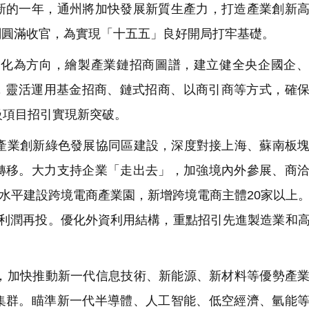
新的一年，通州將加快發展新質生產力，打造產業創新
劃圓滿收官，為實現「十五五」良好開局打牢基礎。
化為方向，繪製產業鏈招商圖譜，建立健全央企國企、
制，靈活運用基金招商、鏈式招商、以商引商等方式，確
級項目招引實現新突破。
業創新綠色發展協同區建設，深度對接上海、蘇南板塊
轉移。大力支持企業「走出去」，加強境內外參展、商
高水平建設跨境電商產業園，新增跨境電商主體20家以上
、利潤再投。優化外資利用結構，重點招引先進製造業和
加快推動新一代信息技術、新能源、新材料等優勢產業
集群。瞄準新一代半導體、人工智能、低空經濟、氫能