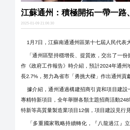
江蘇通州：積極開拓一帶一路、
2025-01-09 21:06:30
1月7日，江蘇南通通州區第十七屆人民代表
「通州區堅持穩增長、提質效，交出了一份振
作《政府工作報告》時介紹，預計2024年通州
長2.7%，努力為省市「勇挑大樑」作出通州貢
據介紹，通州通過構建招商引資和項目建設一
專精特新項目，全年舉辦各類主題招商活動248
特新等高質量製造業項目12個，項目建設見行見效
「多重國家戰略持續轉化，『八龍過江』立