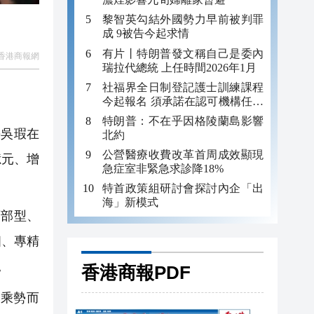
黎智英勾結外國勢力早前被判罪
成 9被告今起求情
有片丨特朗普發文稱自己是委內
香港商報網
瑞拉代總統 上任時間2026年1月
社福界全日制登記護士訓練課程
今起報名 須承諾在認可機構任職
至少三年
特朗普：不在乎因格陵蘭島影響
吳瑕在
北約
公營醫療收費改革首周成效顯現
億元、增
急症室非緊急求診降18%
特首政策組研討會探討內企「出
海」新模式
部型、
個、專精
。
香港商報PDF
乘勢而