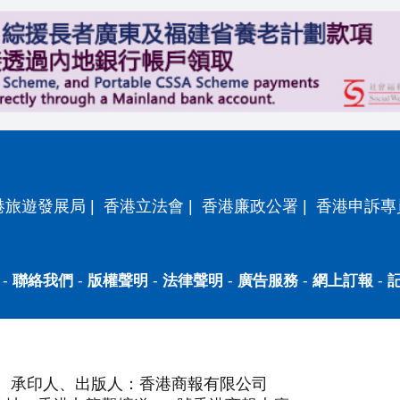
港旅遊發展局
|
香港立法會
|
香港廉政公署
|
香港申訴專
-
聯絡我們
-
版權聲明
-
法律聲明
-
廣告服務
-
網上訂報
-
承印人、出版人：香港商報有限公司