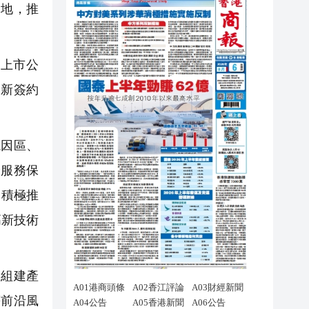
高地，推
上市公
保新簽約
因區、
洽服務保
。積極推
高新技術
組建產
等前沿風