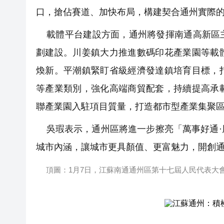
口，搶佔賽道、加快布局，構建契合通州實際
載體平台建設方面，通州將發揮南通高新區主
劃建設。川姜鎮大力推進數碼印花產業園等載
煥新。平潮鎮緊盯省級經濟發達鎮培育目標，
等產業類別，強化高端商貿配套，持續提高承
聯產業園入駐項目質量，打造都市型產業集聚
吳瑕表示，通州區將進一步擦亮「萬事好通·
城市內涵，讓城市更具顏值、更富魅力，開創
頂圖：1月7日，江蘇南通通州區第十七屆人民代表大