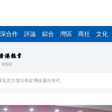
據見證文儒沉香從傳統邁向現代
察團來瓊考察
費約18億元
.58萬億 利潤總額近936億
深合作
評論
綜合
灣區
商社
文化
讀新玩法
圳，共奏客家文化傳承新篇章
理黎智英求情 罪證如山豈能妄想輕判
日
星期四
據見證文儒沉香從傳統邁向現代
察團來瓊考察
費約18億元
.58萬億 利潤總額近936億