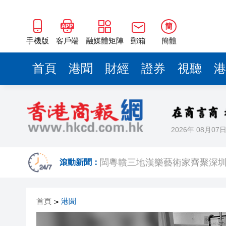
黎智英案｜吳良好：依法公正處
簡
50餘位頂尖專家共話時代命題
手機版
客戶端
融媒體矩陣
郵箱
簡體
海南澄邁文儒煥新升級 五組數
首頁
港聞
財經
證券
視聽
港
梁振英率港區全國政協委員考
2025年海南儋州以舊換新帶動消
山東26戶省屬國企去年合計營收2
瀋陽鐵西校園閱讀活動解鎖閱
2026年 08月07
閩粵贛三地漢樂藝術家齊聚深
滾動新聞：
黎智英案｜吳良好：依法公正處
50餘位頂尖專家共話時代命題
首頁
港聞
>
海南澄邁文儒煥新升級 五組數