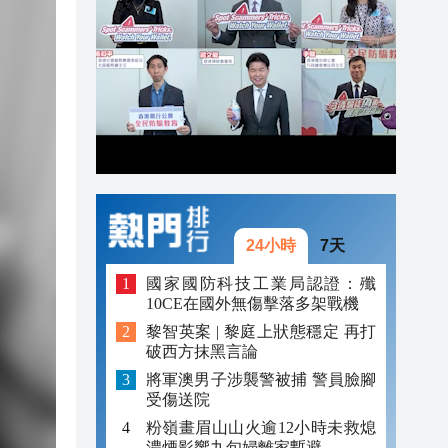
20:42
20:41
20:40
20:39
20:34
24小時
7天
國家國防科技工業局認證：殲
10CE在國外無傷擊落多架戰機
黎智英案 | 黎庭上狀態穩定 再打
破西方抹黑言論
將軍澳男子涉襲警被捕 警員臉腳
受傷送院
粉嶺畫眉山山火逾12小時未救熄
濃煙影響九旬婦離家暫避