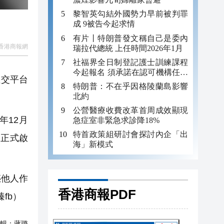
黎智英勾結外國勢力早前被判罪
成 9被告今起求情
有片丨特朗普發文稱自己是委內
香港商報網
瑞拉代總統 上任時間2026年1月
社福界全日制登記護士訓練課程
今起報名 須承諾在認可機構任職
社交平台
至少三年
特朗普：不在乎因格陵蘭島影響
北約
公營醫療收費改革首周成效顯現
年12月
急症室非緊急求診降18%
特首政策組研討會探討內企「出
療正式啟
海」新模式
惑他人作
香港商報PDF
fb）
輯：
蔣璐