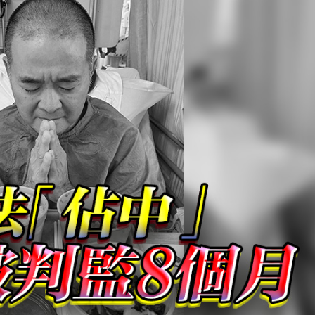
察團來瓊考察
費約18億元
.58萬億 利潤總額近936億
讀新玩法
圳，共奏客家文化傳承新篇章