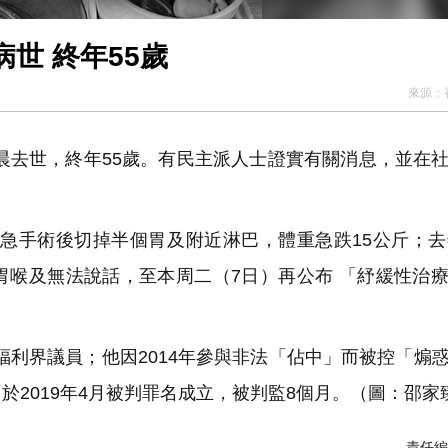
世 終年55歲
來源：
晨去世，終年55歲。有民主派人士證實有關消息，並在
急手術後切掉半個胃及附近淋巴，體重急跌15公斤；去
胃喉及無法說話，至本周二（7日）再公布 「紓緩性治
福利界議員；他因2014年參與非法「佔中」而被控「煽
2019年4月被判罪名成立，被判監8個月。（圖：邵家臻
責任編