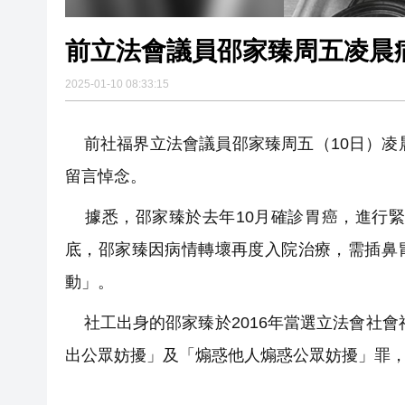
前立法會議員邵家臻周五凌晨病
2025-01-10 08:33:15
前社福界立法會議員邵家臻周五（10日）凌
留言悼念。
據悉，邵家臻於去年10月確診胃癌，進行緊
底，邵家臻因病情轉壞再度入院治療，需插鼻
動」。
社工出身的邵家臻於2016年當選立法會社會
出公眾妨擾」及「煽惑他人煽惑公眾妨擾」罪，於