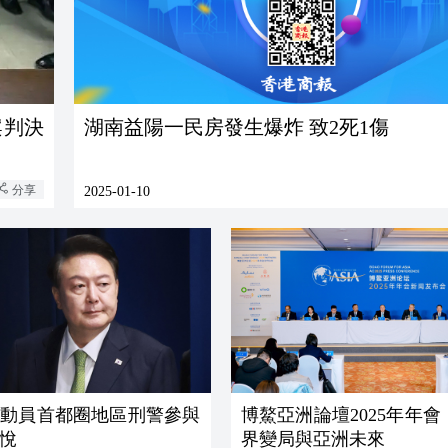
案判決
湖南益陽一民房發生爆炸 致2死1傷
分享
2025-01-10
方動員首都圈地區刑警參與
博鰲亞洲論壇2025年年
悅
界變局與亞洲未來