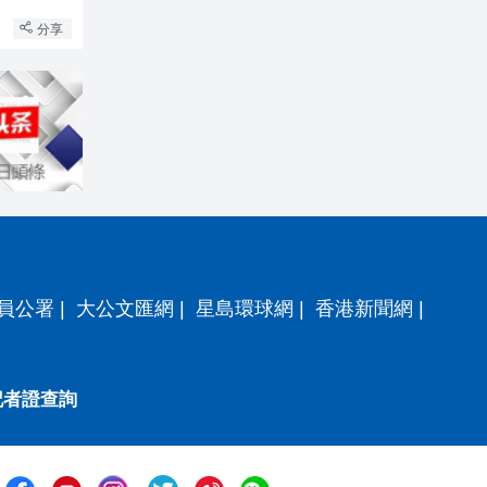
分享
員公署
|
大公文匯網
|
星島環球網
|
香港新聞網
|
記者證查詢