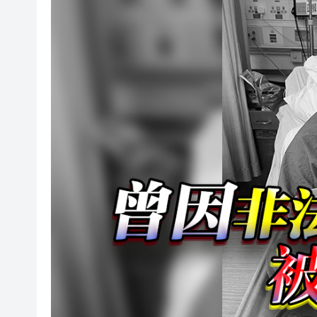
梁振英率港區全國政協委員考
2025年海南儋州以舊換新帶動消
山東26戶省屬國企去年合計營收2
瀋陽鐵西校園閱讀活動解鎖閱
閩粵贛三地漢樂藝術家齊聚深