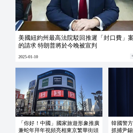
美國紐約州最高法院駁回推遲「封口費」
的請求 特朗普將於今晚被宣判
2025-01-10
「你好！中國」國家旅遊形象推廣
韓國警
兼蛇年拜年視頻亮相東京繁華街頭
抓捕尹錫