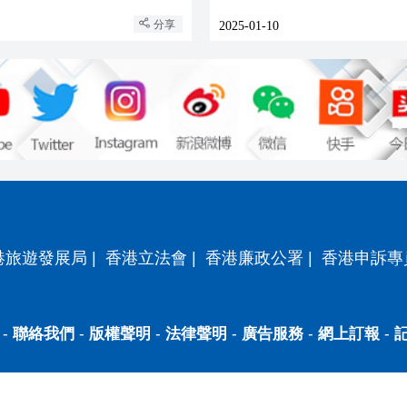
分享
2025-01-10
港旅遊發展局
|
香港立法會
|
香港廉政公署
|
香港申訴專
-
聯絡我們
-
版權聲明
-
法律聲明
-
廣告服務
-
網上訂報
-