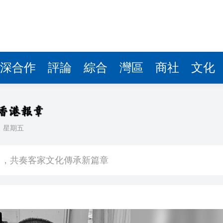
理黎智英求情 罪證如山豈能妄想輕判
據見證文儒沉香從傳統邁向現代
深合作
評論
綜合
灣區
商社
文化
察團來瓊考察
費約18億元
.58萬億 利潤總額近936億
讀新玩法
日
星期五
圳，共奏客家文化傳承新篇章
理黎智英求情 罪證如山豈能妄想輕判
據見證文儒沉香從傳統邁向現代