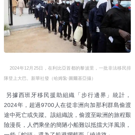
2024年12月25日，在利比亞首都的黎波里，一批非法移民排
隊登上大巴。新華社發（哈姆紮·圖爾基亞攝）
另據西班牙移民援助組織「步行邊界」統計，
2024年，超過9700人在從非洲向加那利群島偷渡
途中死亡或失蹤。該組織說，偷渡至歐洲的旅程艱
險漫長，人們乘坐的簡陋小船難以抵擋大洋風浪，
一些「蛇頭」還為了躲避攔截而「繞遠路」。