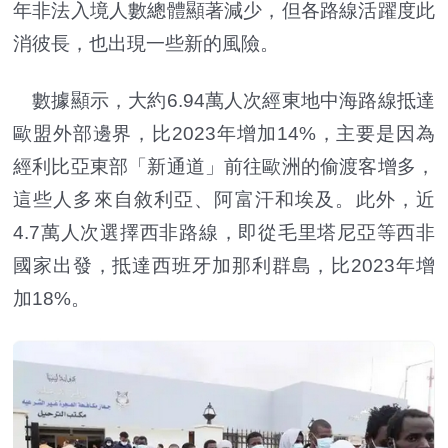
年非法入境人數總體顯著減少，但各路線活躍度此
消彼長，也出現一些新的風險。
數據顯示，大約6.94萬人次經東地中海路線抵達
歐盟外部邊界，比2023年增加14%，主要是因為
經利比亞東部「新通道」前往歐洲的偷渡客增多，
這些人多來自敘利亞、阿富汗和埃及。此外，近
4.7萬人次選擇西非路線，即從毛里塔尼亞等西非
國家出發，抵達西班牙加那利群島，比2023年增
加18%。