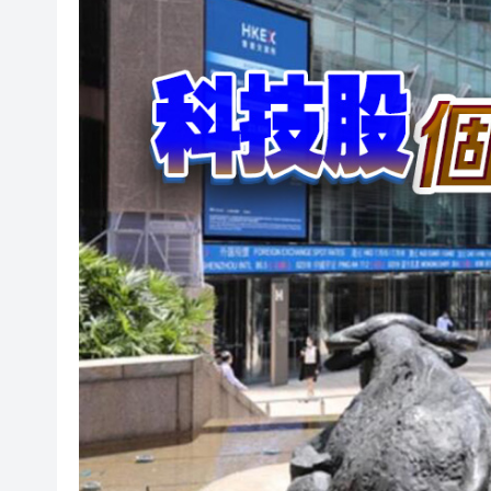
有片丨外交部回應特朗普委內瑞
50餘位頂尖專家共話時代命題
海南澄邁文儒煥新升級 五組數
梁振英率港區全國政協委員考
2025年海南儋州以舊換新帶動消
山東26戶省屬國企去年合計營收2
瀋陽鐵西校園閱讀活動解鎖閱
閩粵贛三地漢樂藝術家齊聚深
有片丨外交部回應特朗普委內瑞