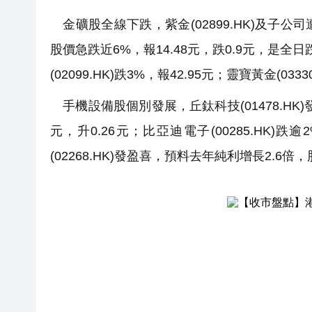
金礦股全線下跌，紫金(02899.HK)及子
股價急跌近6%，報14.48元，跌0.9元，是全日跌
(02099.HK)跌3%，報42.95元；靈寶黃金(0333
手機設備股個別發展，丘鈦科技(01478.HK)
元，升0.26元；比亞迪電子(00285.HK)跌逾2
(02268.HK)發盈喜，預料去年純利增長2.6倍，