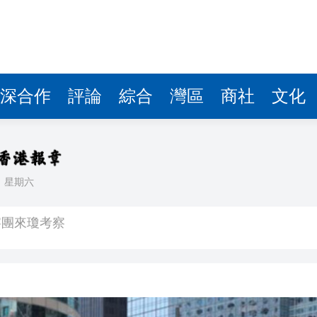
費約18億元
.58萬億 利潤總額近936億
讀新玩法
圳，共奏客家文化傳承新篇章
深合作
評論
綜合
灣區
商社
文化
拉石油言論 拉美國家有權自主選擇合作夥伴
據見證文儒沉香從傳統邁向現代
日
星期六
察團來瓊考察
費約18億元
.58萬億 利潤總額近936億
讀新玩法
圳，共奏客家文化傳承新篇章