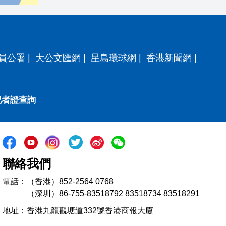
員公署
|
大公文匯網
|
星島環球網
|
香港新聞網
|
記者證查詢
聯絡我們
電話：（香港）852-2564 0768
（深圳）86-755-83518792 83518734 83518291
地址：香港九龍觀塘道332號香港商報大廈