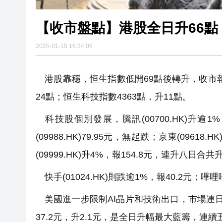
【收市盤點】港股全日升66點 
2025-01-15 16:34:08
港股靠穩，恒生指數低開69點後轉升，收市報19
24點；恒生科技指數4363點，升11點。
科技股個別發展，騰訊(00700.HK)升逾1%，報
(09988.HK)79.95元，無起跌；京東(09618.
(09999.HK)升4%，報154.8元，連升八日合共
快手(01024.HK)則跌逾1%，報40.2元；嗶哩嗶
美國進一步限制AI晶片和技術出口，市場連日炒作
37.2元，升2.1元，是全日升幅最大藍籌，連續