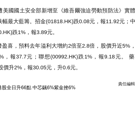
公司遭美國國土安全部新增至《維吾爾強迫勞動預防法》實
幅最大藍籌。招金(01818.HK)跌0.08元，報11.92元
0.HK)跌1%，報3.89元。
發盈喜，預料去年溢利大增約2倍至2.8倍，股價升近5%，報
%，報37.7元；聯想(00992.HK)跌1%，報9.18元。
股價升2%，報30.05元，升0.6元。
責任編輯