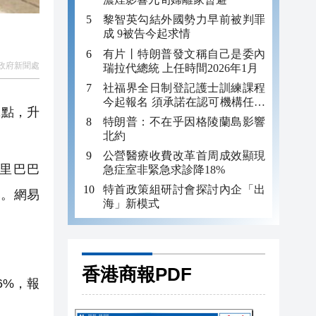
黎智英勾結外國勢力早前被判罪
成 9被告今起求情
有片丨特朗普發文稱自己是委內
政府新聞處
瑞拉代總統 上任時間2026年1月
社福界全日制登記護士訓練課程
今起報名 須承諾在認可機構任職
1點，升
至少三年
特朗普：不在乎因格陵蘭島影響
北約
公營醫療收費改革首周成效顯現
阿里巴巴
急症室非緊急求診降18%
特首政策組研討會探討內企「出
5元。網易
海」新模式
香港商報PDF
6%，報