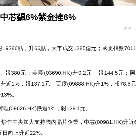
中芯飊6%紫金挫6%
來源：
286點，升66點，大市成交1285億元；國企指數701
380元；美團(03690.HK)升0.2元，報144.5元；
HK)升近1%，報137.1元。百度(09888.HK)升1%，報78.
升13%。
哩(09626.HK)跌逾1%，報129.1元。
中央加大支持國內晶片企業，中芯(00981.HK)升近
五日向上升近22%。