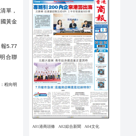
體清單，
；中國黃金
5.77
 藥明合聯
：
程向明