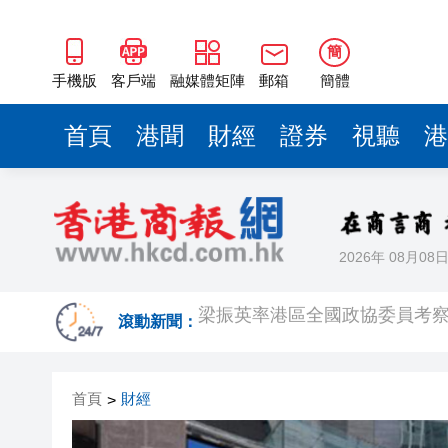
2025年海南儋州以舊換新帶動消
山東26戶省屬國企去年合計營收2
簡
瀋陽鐵西校園閱讀活動解鎖閱
手機版
客戶端
融媒體矩陣
郵箱
簡體
閩粵贛三地漢樂藝術家齊聚深
首頁
港聞
財經
證券
視聽
港
有片丨外交部回應特朗普委內瑞
50餘位頂尖專家共話時代命題
海南澄邁文儒煥新升級 五組數
2026年 08月08
梁振英率港區全國政協委員考
2025年海南儋州以舊換新帶動消
滾動新聞：
山東26戶省屬國企去年合計營收2
首頁
財經
>
瀋陽鐵西校園閱讀活動解鎖閱
閩粵贛三地漢樂藝術家齊聚深