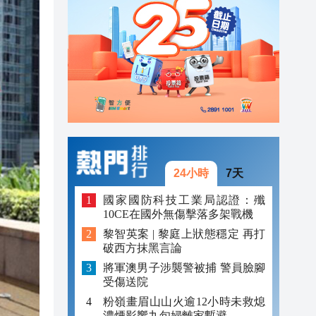
20:31
20:55
20:42
20:42
20:41
20:40
24小時
7天
20:39
國家國防科技工業局認證：殲
10CE在國外無傷擊落多架戰機
20:34
黎智英案 | 黎庭上狀態穩定 再打
破西方抹黑言論
20:31
將軍澳男子涉襲警被捕 警員臉腳
受傷送院
粉嶺畫眉山山火逾12小時未救熄
濃煙影響九旬婦離家暫避