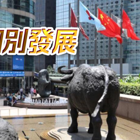
拉石油言論 拉美國家有權自主選擇合作夥伴
據見證文儒沉香從傳統邁向現代
察團來瓊考察
費約18億元
.58萬億 利潤總額近936億
讀新玩法
圳，共奏客家文化傳承新篇章
拉石油言論 拉美國家有權自主選擇合作夥伴